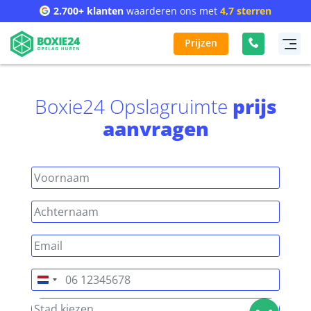
2.700+ klanten
waarderen ons met
4,7 sterren
Prijzen
Boxie24 Opslagruimte
prijs
aanvragen
Nederland
+31