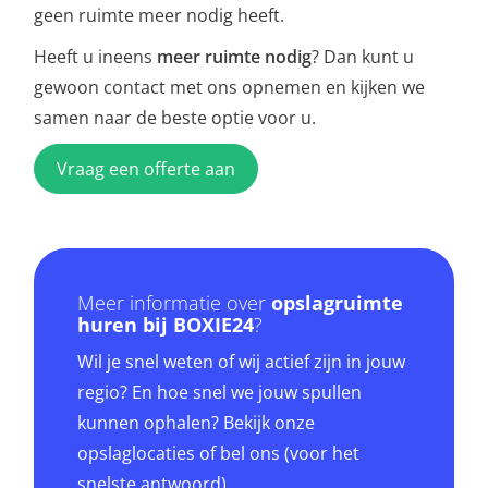
geen ruimte meer nodig heeft.
Heeft u ineens
meer ruimte nodig
? Dan kunt u
gewoon contact met ons opnemen en kijken we
samen naar de beste optie voor u.
Vraag een offerte aan
Meer informatie over
opslagruimte
huren bij BOXIE24
?
Wil je snel weten of wij actief zijn in jouw
regio? En hoe snel we jouw spullen
kunnen ophalen? Bekijk onze
opslaglocaties of bel ons (voor het
snelste antwoord).