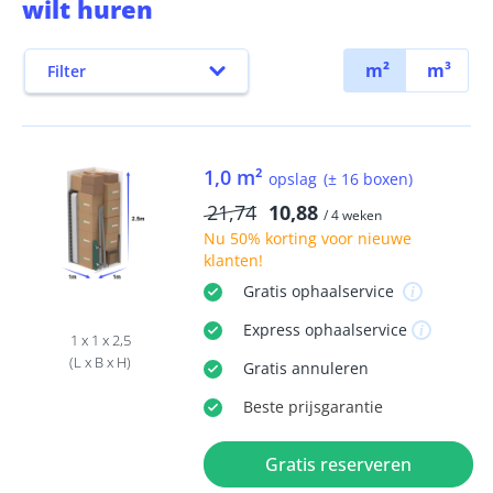
wilt huren
m²
m³
Filter
1,0 m²
opslag
(± 16 boxen)
21,74
10,88
/ 4 weken
Nu
50% korting
voor nieuwe
klanten!
Gratis
ophaalservice
Express
ophaalservice
1 x 1 x 2,5
(L x B x H)
Gratis
annuleren
Beste
prijsgarantie
Gratis reserveren