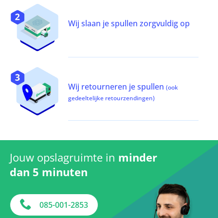
Wij slaan je spullen zorgvuldig op
Wij retourneren je spullen
(ook
gedeeltelijke retourzendingen)
Jouw opslagruimte in
minder
dan 5 minuten
085-001-2853