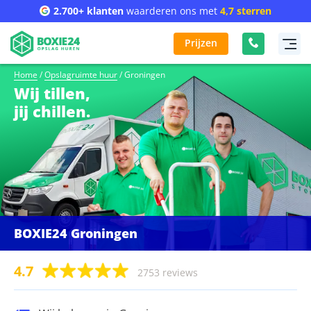
2.700+ klanten
waarderen ons met
4,7 sterren
Prijzen
Home
/
Opslagruimte huur
/
Groningen
Wij tillen,
jij chillen.
BOXIE24 Groningen
4.7
2753 reviews