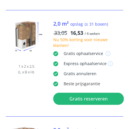
2,0 m²
opslag
(± 31 boxen)
33,05
16,53
/ 4 weken
Nu
50% korting
voor nieuwe
klanten!
Gratis
ophaalservice
Express
ophaalservice
1 x 2 x 2,5
(L x B x H)
Gratis
annuleren
Beste
prijsgarantie
Gratis reserveren