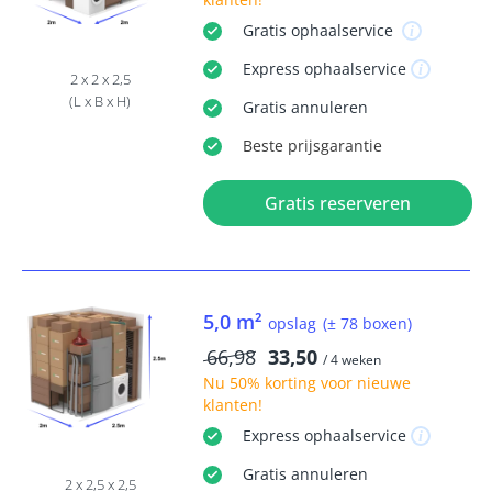
Gratis
ophaalservice
Express
ophaalservice
2 x 2 x 2,5
(L x B x H)
Gratis
annuleren
Beste
prijsgarantie
Gratis reserveren
5,0 m²
opslag
(± 78 boxen)
66,98
33,50
/ 4 weken
Nu
50% korting
voor nieuwe
klanten!
Express
ophaalservice
Gratis
annuleren
2 x 2,5 x 2,5