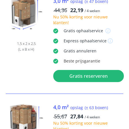
3,0 m²
opslag
(± 47 boxen)
44,36
22,19
/ 4 weken
Nu
50% korting
voor nieuwe
klanten!
Gratis
ophaalservice
Express
ophaalservice
1,5 x 2 x 2,5
(L x B x H)
Gratis
annuleren
Beste
prijsgarantie
Gratis reserveren
4,0 m²
opslag
(± 63 boxen)
55,67
27,84
/ 4 weken
Nu
50% korting
voor nieuwe
klanten!