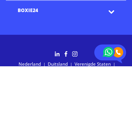
BOXIE24
Nederland
Duitsland
Verenigde Staten
|
|
|
Australië
2.700+ klanten waarderen ons met 4,7 sterren