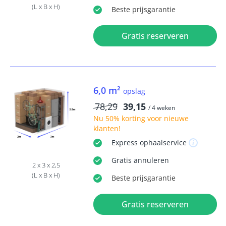
(L x B x H)
Beste
prijsgarantie
Gratis reserveren
6,0 m²
opslag
78,29
39,15
/ 4 weken
Nu
50% korting
voor nieuwe
klanten!
Express
ophaalservice
Gratis
annuleren
2 x 3 x 2,5
(L x B x H)
Beste
prijsgarantie
Gratis reserveren