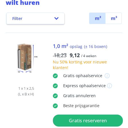
wilt huren
m²
m³
Filter
1,0 m²
opslag
(± 16 boxen)
18,23
9,12
/ 4 weken
Nu
50% korting
voor nieuwe
klanten!
Gratis
ophaalservice
Express
ophaalservice
1 x 1 x 2,5
(L x B x H)
Gratis
annuleren
Beste
prijsgarantie
Gratis reserveren