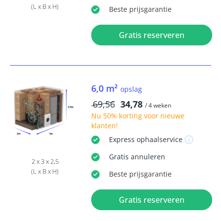
(L x B x H)
Beste
prijsgarantie
Gratis reserveren
6,0 m²
opslag
69,56
34,78
/ 4 weken
Nu
50% korting
voor nieuwe
klanten!
Express
ophaalservice
Gratis
annuleren
2 x 3 x 2,5
(L x B x H)
Beste
prijsgarantie
Gratis reserveren