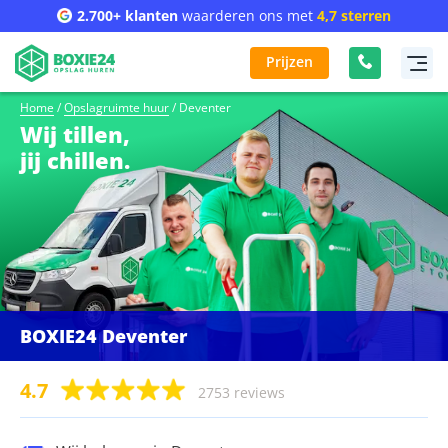
2.700+ klanten
waarderen ons met
4,7 sterren
Prijzen
Home
/
Opslagruimte huur
/
Deventer
Wij tillen,
jij chillen.
BOXIE24 Deventer
4.7
2753 reviews