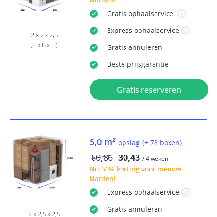
Gratis
ophaalservice
Express
ophaalservice
2 x 2 x 2,5
(L x B x H)
Gratis
annuleren
Beste
prijsgarantie
Gratis reserveren
5,0 m²
opslag
(± 78 boxen)
60,86
30,43
/ 4 weken
Nu
50% korting
voor nieuwe
klanten!
Express
ophaalservice
Gratis
annuleren
2 x 2,5 x 2,5