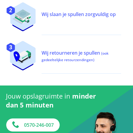
Wij slaan je spullen zorgvuldig op
Wij retourneren je spullen
(ook
gedeeltelijke retourzendingen)
Jouw opslagruimte in
minder
dan 5 minuten
0570-246-007