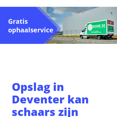
Gratis
ophaalservice
Opslag in
Deventer kan
schaars zijn