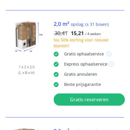
2,0 m²
opslag
(± 31 boxen)
30,41
15,21
/ 4 weken
Nu
50% korting
voor nieuwe
klanten!
Gratis
ophaalservice
Express
ophaalservice
1 x 2 x 2,5
(L x B x H)
Gratis
annuleren
Beste
prijsgarantie
Gratis reserveren