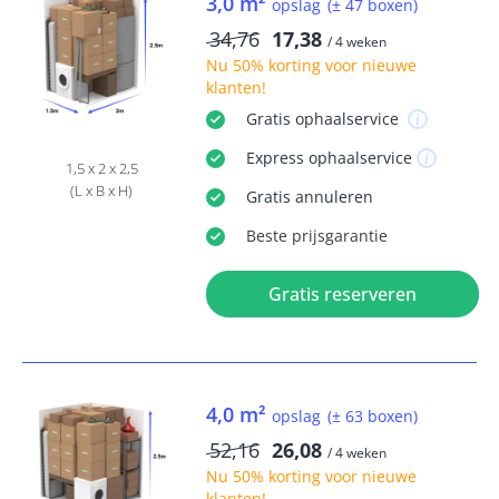
3,0 m²
opslag
(± 47 boxen)
34,76
17,38
/ 4 weken
Nu
50% korting
voor nieuwe
klanten!
Gratis
ophaalservice
Express
ophaalservice
1,5 x 2 x 2,5
(L x B x H)
Gratis
annuleren
Beste
prijsgarantie
Gratis reserveren
4,0 m²
opslag
(± 63 boxen)
52,16
26,08
/ 4 weken
Nu
50% korting
voor nieuwe
klanten!