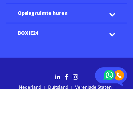
Opslagruimte huren
BOXIE24
Nederland
Duitsland
Verenigde Staten
|
|
|
Australië
2.700+ klanten waarderen ons met 4,7 sterren