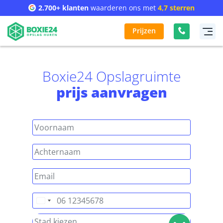
2.700+ klanten
waarderen ons met
4,7 sterren
Prijzen
Boxie24 Opslagruimte
prijs aanvragen
Nederland
+31