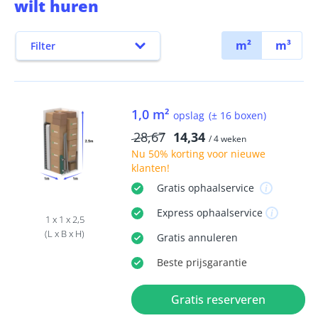
wilt huren
m²
m³
Filter
1,0 m²
opslag
(± 16 boxen)
28,67
14,34
/ 4 weken
Nu
50% korting
voor nieuwe
klanten!
Gratis
ophaalservice
Express
ophaalservice
1 x 1 x 2,5
(L x B x H)
Gratis
annuleren
Beste
prijsgarantie
Gratis reserveren