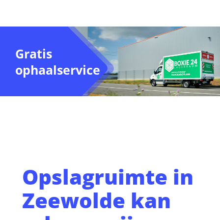
Gratis
ophaalservice
Opslagruimte in
Zeewolde kan