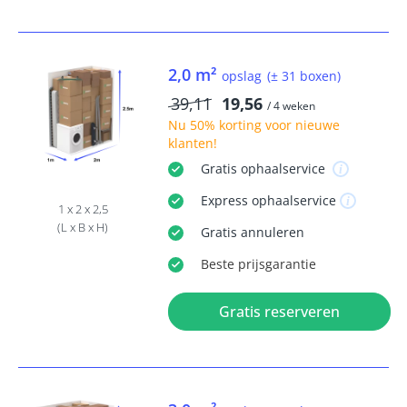
2,0 m²
opslag
(± 31 boxen)
39,11
19,56
/ 4 weken
Nu
50% korting
voor nieuwe
klanten!
Gratis
ophaalservice
Express
ophaalservice
1 x 2 x 2,5
(L x B x H)
Gratis
annuleren
Beste
prijsgarantie
Gratis reserveren