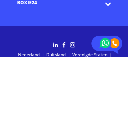
BOXIE24
Nederland
Duitsland
Verenigde Staten
|
|
|
Australië
2.700+ klanten waarderen ons met 4,7 sterren
Privacy statement
|
Algemene voorwaarden
|
Imprint
|