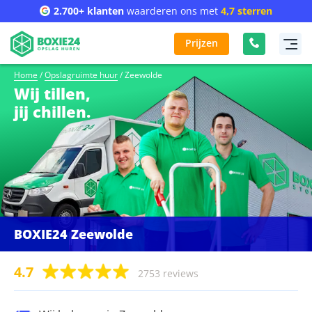
2.700+ klanten
waarderen ons met
4,7 sterren
Prijzen
Home
/
Opslagruimte huur
/
Zeewolde
Wij tillen,
jij chillen.
BOXIE24 Zeewolde
4.7
2753 reviews