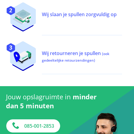
Wij slaan je spullen zorgvuldig op
Wij retourneren je spullen
(ook
gedeeltelijke retourzendingen)
Jouw opslagruimte in
minder
dan 5 minuten
085-001-2853