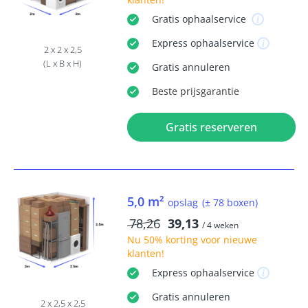
Gratis
ophaalservice
Express
ophaalservice
2 x 2 x 2,5
(L x B x H)
Gratis
annuleren
Beste
prijsgarantie
Gratis reserveren
5,0 m²
opslag
(± 78 boxen)
78,26
39,13
/ 4 weken
Nu
50% korting
voor nieuwe
klanten!
Express
ophaalservice
Gratis
annuleren
2 x 2,5 x 2,5