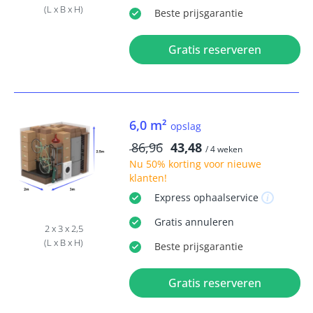
(L x B x H)
Beste
prijsgarantie
Gratis reserveren
6,0 m²
opslag
86,96
43,48
/ 4 weken
Nu
50% korting
voor nieuwe
klanten!
Express
ophaalservice
Gratis
annuleren
2 x 3 x 2,5
(L x B x H)
Beste
prijsgarantie
Gratis reserveren