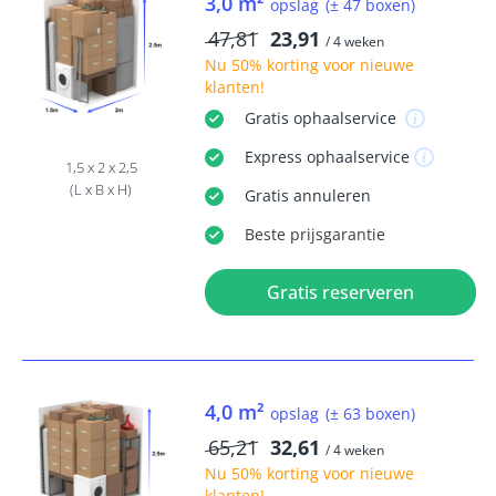
3,0 m²
opslag
(± 47 boxen)
47,81
23,91
/ 4 weken
Nu
50% korting
voor nieuwe
klanten!
Gratis
ophaalservice
Express
ophaalservice
1,5 x 2 x 2,5
(L x B x H)
Gratis
annuleren
Beste
prijsgarantie
Gratis reserveren
4,0 m²
opslag
(± 63 boxen)
65,21
32,61
/ 4 weken
Nu
50% korting
voor nieuwe
klanten!