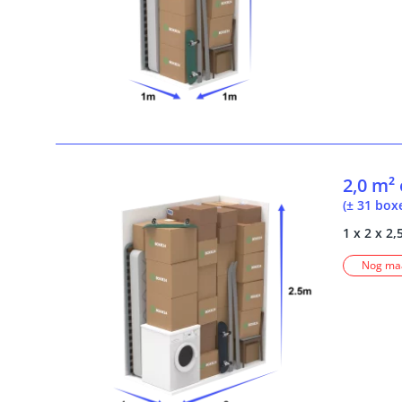
2,0 m²
(± 31 box
1 x 2 x 2,
Nog maa