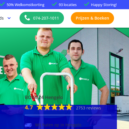
50%
Welkomstkorting
93 locaties
Happy
Storing!
ds
074-207-1011
Prijzen & Boeken
BOXIE24 Hengelo
4.7
2753 reviews
Wij halen op in Hengelo