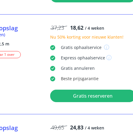
opslag
37,23
18,62
/ 4 weken
en)
Nu
50% korting
voor nieuwe klanten!
2,5 m
Gratis
ophaalservice
r 1 over
Express
ophaalservice
Gratis
annuleren
Beste
prijsgarantie
Gratis reserveren
opslag
49,65
24,83
/ 4 weken