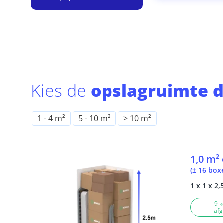
Kies de
opslagruimte d
1
-
4 m²
5
-
10 m²
> 10 m²
1,0 m²
(± 16 box
1 x 1 x 2,
9 k
afg