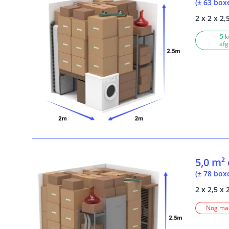
(± 63 box
2 x 2 x 2,
5 k
afg
5,0 m²
(± 78 box
2 x 2,5 x 
Nog maa