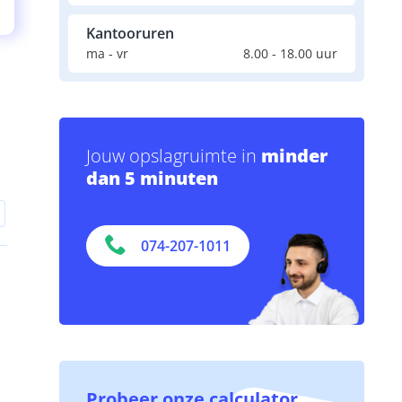
Kantooruren
ma - vr
8.00 - 18.00 uur
Jouw opslagruimte in
minder
dan 5 minuten
074-207-1011
Probeer onze calculator