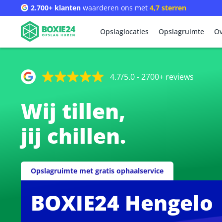
2.700+ klanten
waarderen ons met
4,7 sterren
Opslaglocaties
Opslagruimte
Ov
4.7/5.0 - 2700+ reviews
Wij tillen,
jij chillen.
Opslagruimte met gratis ophaalservice
BOXIE24 Hengelo