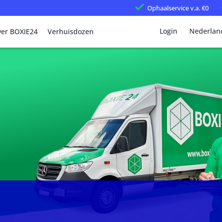
Ophaalservice
v.a. €0
Login
Nederlan
er BOXIE24
Verhuisdozen