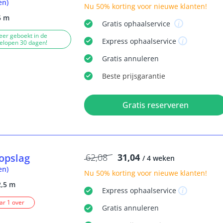
en)
Nu
50% korting
voor nieuwe klanten!
5 m
Gratis
ophaalservice
eer geboekt in de
Express
ophaalservice
elopen 30 dagen!
Gratis
annuleren
Beste
prijsgarantie
Gratis reserveren
opslag
62,08
31,04
/ 4 weken
en)
Nu
50% korting
voor nieuwe klanten!
2,5 m
Express
ophaalservice
r 1 over
Gratis
annuleren