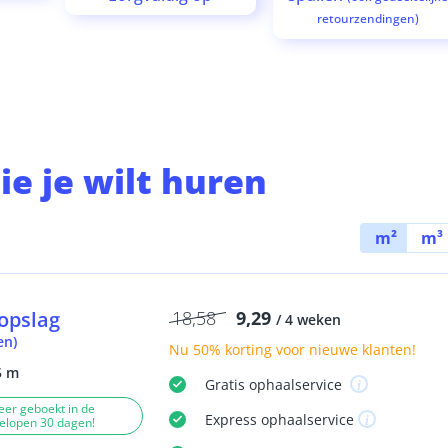
retourzendingen)
ie je wilt huren
m²
m³
opslag
18,58
9,29
/ 4 weken
en)
Nu
50% korting
voor nieuwe klanten!
5 m
Gratis
ophaalservice
eer geboekt in de
Express
ophaalservice
elopen 30 dagen!