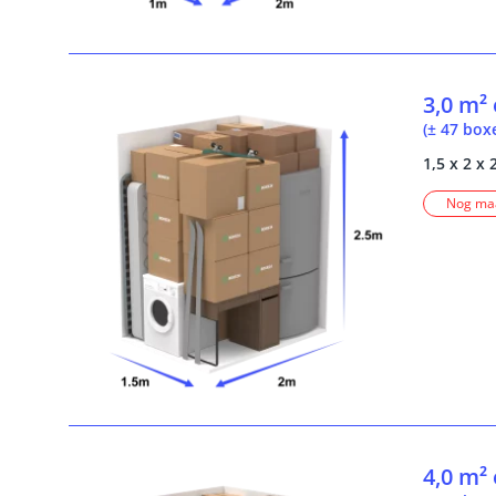
3,0 m²
(± 47 box
1,5 x 2 x 
Nog maa
4,0 m²