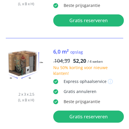
(L x B x H)
Beste
prijsgarantie
Gratis reserveren
6,0 m²
opslag
104,39
52,20
/ 4 weken
Nu
50% korting
voor nieuwe
klanten!
Express
ophaalservice
Gratis
annuleren
2 x 3 x 2,5
(L x B x H)
Beste
prijsgarantie
Gratis reserveren