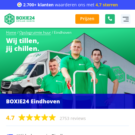
2.700+ klanten
waarderen ons met
4,7 sterren
Prijzen
Home
/
Opslagruimte huur
/
Eindhoven
Wij tillen,
jij chillen.
BOXIE24 Eindhoven
4.7
2753 reviews