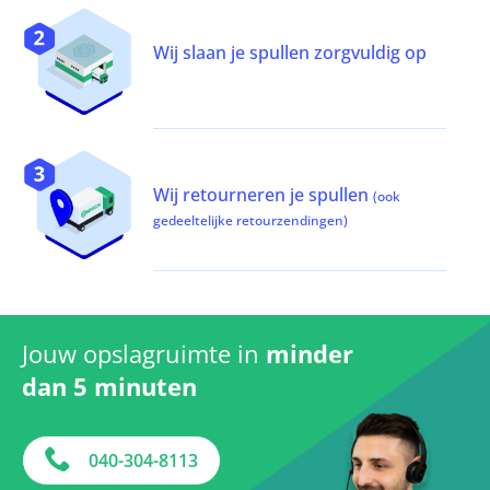
Wij slaan je spullen zorgvuldig op
Wij retourneren je spullen
(ook
gedeeltelijke retourzendingen)
Jouw opslagruimte in
minder
dan 5 minuten
040-304-8113