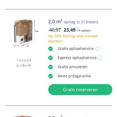
2,0 m²
opslag
(± 31 boxen)
46,97
23,49
/ 4 weken
Nu
50% korting
voor nieuwe
klanten!
Gratis
ophaalservice
Express
ophaalservice
1 x 2 x 2,5
(L x B x H)
Gratis
annuleren
Beste
prijsgarantie
Gratis reserveren