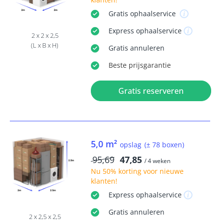
Gratis
ophaalservice
Express
ophaalservice
2 x 2 x 2,5
(L x B x H)
Gratis
annuleren
Beste
prijsgarantie
Gratis reserveren
5,0 m²
opslag
(± 78 boxen)
95,69
47,85
/ 4 weken
Nu
50% korting
voor nieuwe
klanten!
Express
ophaalservice
Gratis
annuleren
2 x 2,5 x 2,5