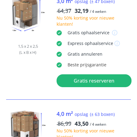
3,0 m²
opslag
(± 47 boxen)
64,37
32,19
/ 4 weken
Nu
50% korting
voor nieuwe
klanten!
Gratis
ophaalservice
Express
ophaalservice
1,5 x 2 x 2,5
(L x B x H)
Gratis
annuleren
Beste
prijsgarantie
Gratis reserveren
4,0 m²
opslag
(± 63 boxen)
86,99
43,50
/ 4 weken
Nu
50% korting
voor nieuwe
klanten!