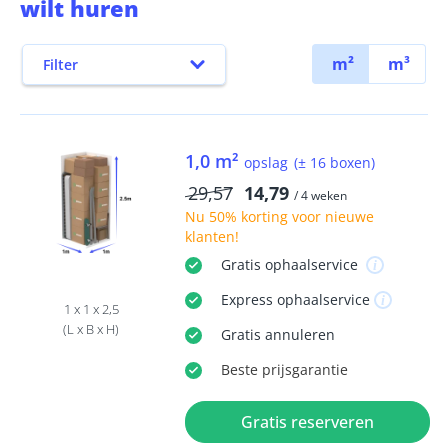
wilt huren
m²
m³
Filter
1,0 m²
opslag
(± 16 boxen)
29,57
14,79
/ 4 weken
Nu
50% korting
voor nieuwe
klanten!
Gratis
ophaalservice
Express
ophaalservice
1 x 1 x 2,5
(L x B x H)
Gratis
annuleren
Beste
prijsgarantie
Gratis reserveren