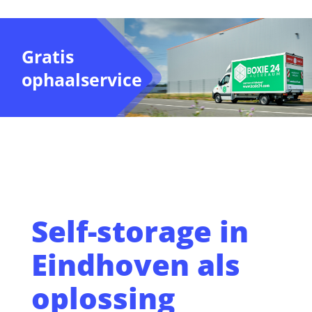
Gratis
ophaalservice
Self-storage in
Eindhoven als
oplossing