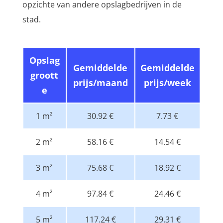
opzichte van andere opslagbedrijven in de
stad.
Opslag
Gemiddelde
Gemiddelde
groott
prijs/maand
prijs/week
e
1 m²
30.92 €
7.73 €
2 m²
58.16 €
14.54 €
3 m²
75.68 €
18.92 €
4 m²
97.84 €
24.46 €
5 m²
117.24 €
29.31 €