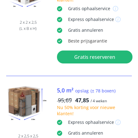
Gratis
ophaalservice
Express
ophaalservice
2 x 2 x 2,5
(L x B x H)
Gratis
annuleren
Beste
prijsgarantie
Gratis reserveren
5,0 m²
opslag
(± 78 boxen)
95,69
47,85
/ 4 weken
Nu
50% korting
voor nieuwe
klanten!
Express
ophaalservice
Gratis
annuleren
2 x 2,5 x 2,5