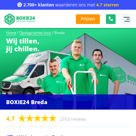
2.700+ klanten
waarderen ons met
4,7 sterren
Prijzen
Home
/
Opslagruimte huur
/
Breda
Wij tillen,
jij chillen.
BOXIE24 Breda
4.7
2753 reviews