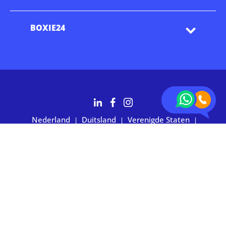
BOXIE24
Nederland
Duitsland
Verenigde Staten
|
|
|
Australië
2.700+ klanten waarderen ons met 4,7 sterren