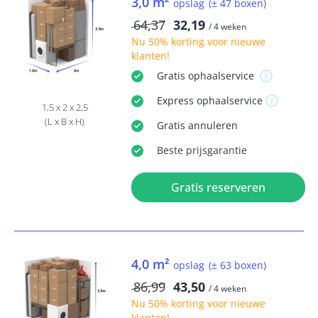
3,0 m²
opslag
(± 47 boxen)
64,37
32,19
/ 4 weken
Nu
50% korting
voor nieuwe
klanten!
Gratis
ophaalservice
Express
ophaalservice
1,5 x 2 x 2,5
(L x B x H)
Gratis
annuleren
Beste
prijsgarantie
Gratis reserveren
4,0 m²
opslag
(± 63 boxen)
86,99
43,50
/ 4 weken
Nu
50% korting
voor nieuwe
klanten!