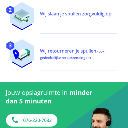
Wij slaan je spullen zorgvuldig op
Wij retourneren je spullen
(ook
gedeeltelijke retourzendingen)
Jouw opslagruimte in
minder
dan 5 minuten
076-220-7033