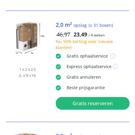
2,0 m²
opslag
(± 31 boxen)
46,97
23,49
/ 4 weken
Nu
50% korting
voor nieuwe
klanten!
Gratis
ophaalservice
Express
ophaalservice
1 x 2 x 2,5
(L x B x H)
Gratis
annuleren
Beste
prijsgarantie
Gratis reserveren