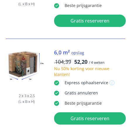
(L x B x H)
Beste
prijsgarantie
Gratis reserveren
6,0 m²
opslag
104,39
52,20
/ 4 weken
Nu
50% korting
voor nieuwe
klanten!
Express
ophaalservice
Gratis
annuleren
2 x 3 x 2,5
(L x B x H)
Beste
prijsgarantie
Gratis reserveren