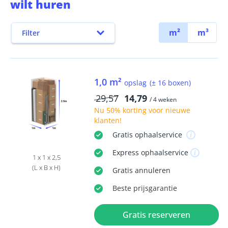
wilt huren
m²
m³
Filter
1,0 m²
opslag
(± 16 boxen)
29,57
14,79
/ 4 weken
Nu
50% korting
voor nieuwe
klanten!
Gratis
ophaalservice
Express
ophaalservice
1 x 1 x 2,5
(L x B x H)
Gratis
annuleren
Beste
prijsgarantie
Gratis reserveren