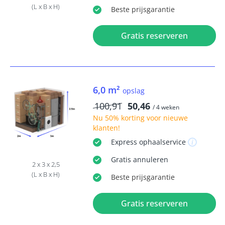
(L x B x H)
Beste
prijsgarantie
Gratis reserveren
6,0 m²
opslag
100,91
50,46
/ 4 weken
Nu
50% korting
voor nieuwe
klanten!
Express
ophaalservice
Gratis
annuleren
2 x 3 x 2,5
(L x B x H)
Beste
prijsgarantie
Gratis reserveren