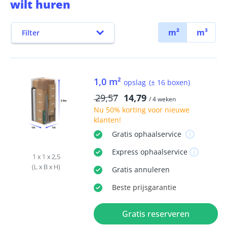
wilt huren
m²
m³
Filter
1,0 m²
opslag
(± 16 boxen)
29,57
14,79
/ 4 weken
Nu
50% korting
voor nieuwe
klanten!
Gratis
ophaalservice
Express
ophaalservice
1 x 1 x 2,5
(L x B x H)
Gratis
annuleren
Beste
prijsgarantie
Gratis reserveren