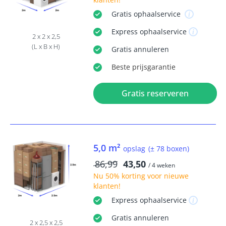
Gratis
ophaalservice
Express
ophaalservice
2 x 2 x 2,5
(L x B x H)
Gratis
annuleren
Beste
prijsgarantie
Gratis reserveren
5,0 m²
opslag
(± 78 boxen)
86,99
43,50
/ 4 weken
Nu
50% korting
voor nieuwe
klanten!
Express
ophaalservice
Gratis
annuleren
2 x 2,5 x 2,5