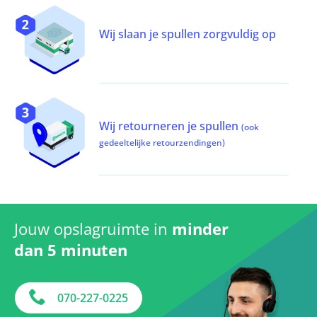
Wij slaan je spullen zorgvuldig op
Wij retourneren je spullen
(ook
gedeeltelijke retourzendingen)
Jouw opslagruimte in
minder
dan 5 minuten
070-227-0225