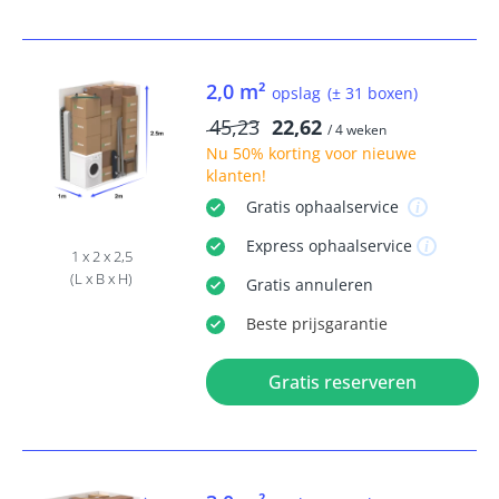
2,0 m²
opslag
(± 31 boxen)
45,23
22,62
/ 4 weken
Nu
50% korting
voor nieuwe
klanten!
Gratis
ophaalservice
Express
ophaalservice
1 x 2 x 2,5
(L x B x H)
Gratis
annuleren
Beste
prijsgarantie
Gratis reserveren