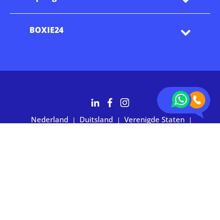
BOXIE24
Nederland
Duitsland
Verenigde Staten
|
|
|
Australië
2.700+ klanten waarderen ons met 4,7 sterren