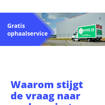
Gratis
ophaalservice
Waarom stijgt
de vraag naar