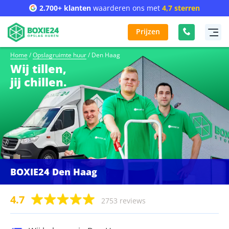
2.700+ klanten
waarderen ons met
4,7 sterren
Prijzen
Home
/
Opslagruimte huur
/
Den Haag
Wij tillen,
jij chillen.
BOXIE24 Den Haag
4.7
2753 reviews