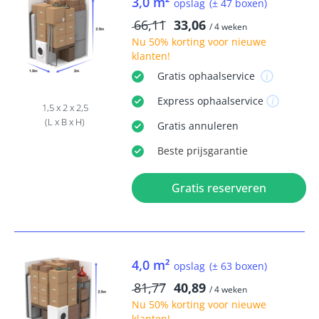
3,0 m²
opslag
(± 47 boxen)
66,11
33,06
/ 4 weken
Nu
50% korting
voor nieuwe
klanten!
Gratis
ophaalservice
Express
ophaalservice
1,5 x 2 x 2,5
(L x B x H)
Gratis
annuleren
Beste
prijsgarantie
Gratis reserveren
4,0 m²
opslag
(± 63 boxen)
81,77
40,89
/ 4 weken
Nu
50% korting
voor nieuwe
klanten!