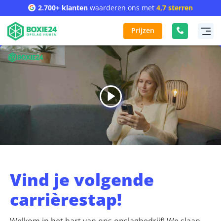
2.700+ klanten
waarderen ons met
4,7 sterren
Prijzen
Vind je volgende
carrièrestap!
Welkom in het hart van ons opslagbedrijf! We slaan