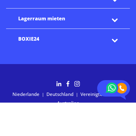
Lagerraum mieten
BOXIE24
Niederlande
Deutschland
Vereinigte Staaten
|
|
|
Australien
2.700+ Kunden bewerten uns mit 4,7 Sternen