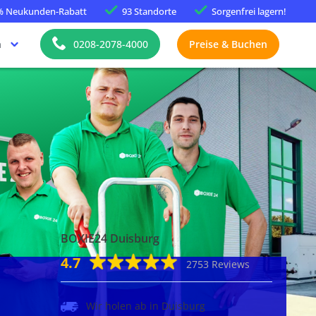
%
Neukunden-Rabatt
93 Standorte
Sorgenfrei
lagern!
h
0208-2078-4000
Preise & Buchen
BOXIE24 Duisburg
4.7
2753 Reviews
Wir holen ab in Duisburg