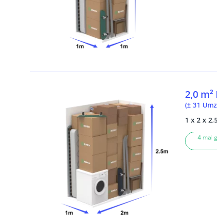
2,0 m²
(± 31 Umz
1 x 2 x 2,
4 mal g