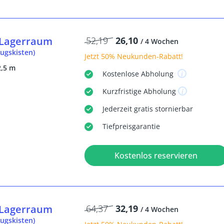
Lagerraum
52,19
26,10
/ 4 Wochen
ugskisten)
Jetzt
50% Neukunden-Rabatt
!
2,5 m
Kostenlose
Abholung
Kurzfristige
Abholung
Jederzeit
gratis
stornierbar
Tiefpreisgarantie
Kostenlos reservieren
Lagerraum
64,37
32,19
/ 4 Wochen
ugskisten)