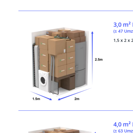
3,0 m²
(± 47 Umz
1,5 x 2 x 
4,0 m²
(± 63 Umz