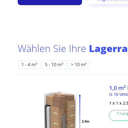
Wählen Sie Ihre
Lagerr
1
-
4 m²
5
-
10 m²
> 10 m²
1,0 m²
(± 16 Umz
1 x 1 x 2,
7 mal g