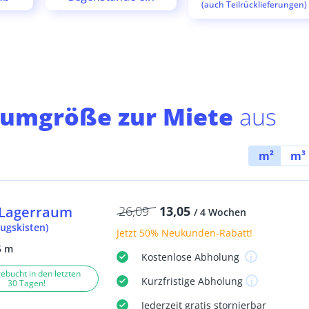
(auch Teilrücklieferungen)
aumgröße zur Miete
aus
m²
m³
Lagerraum
26,09
13,05
/ 4 Wochen
ugskisten)
Jetzt
50% Neukunden-Rabatt
!
5 m
Kostenlose
Abholung
ebucht in den letzten
Kurzfristige
Abholung
30 Tagen!
Jederzeit
gratis
stornierbar