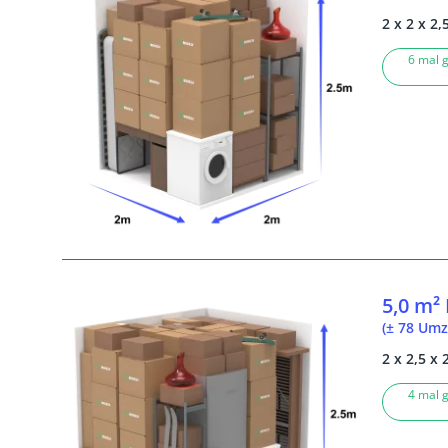
2 x 2 x 2,
6 mal g
5,0 m²
(± 78 Umz
2 x 2,5 x 
4 mal g