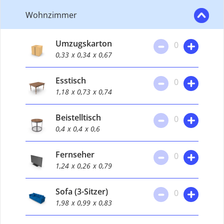
Wohnzimmer
Umzugskarton
0
0,33
x 0,34
x 0,67
Esstisch
0
1,18
x 0,73
x 0,74
Beistelltisch
0
0,4
x 0,4
x 0,6
Fernseher
0
1,24
x 0,26
x 0,79
Sofa (3-Sitzer)
0
1,98
x 0,99
x 0,83