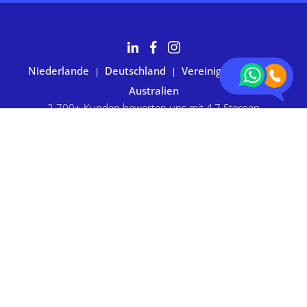
Niederlande
Deutschland
Vereinigte Staaten
|
|
|
Australien
2.700+ Kunden bewerten uns mit 4,7 Sternen
Datenschutzerklärung
|
Allgemeine Geschäftsbedingungen
|
Impressum
|
Cookie-Einstellungen
© 2026 BOXIE24. Alle Rechte vorbehalten.