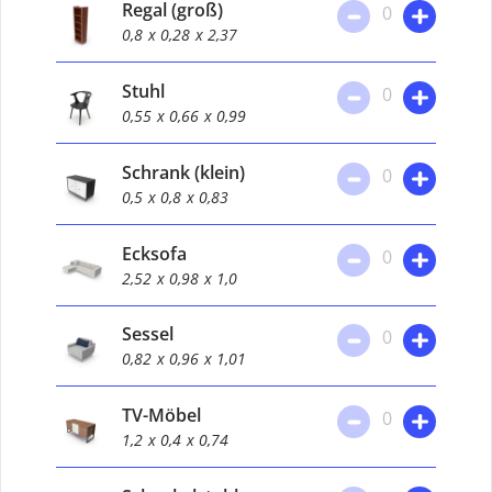
Regal (groß)
0
0,8
x 0,28
x 2,37
Stuhl
0
0,55
x 0,66
x 0,99
Schrank (klein)
0
0,5
x 0,8
x 0,83
Ecksofa
0
2,52
x 0,98
x 1,0
Sessel
0
0,82
x 0,96
x 1,01
TV-Möbel
0
1,2
x 0,4
x 0,74