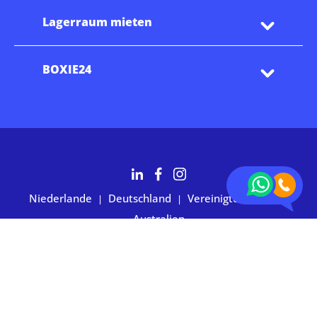
Lagerraum mieten
BOXIE24
Niederlande
Deutschland
Vereinigte Staaten
|
|
|
Australien
2.700+ Kunden bewerten uns mit 4,7 Sternen