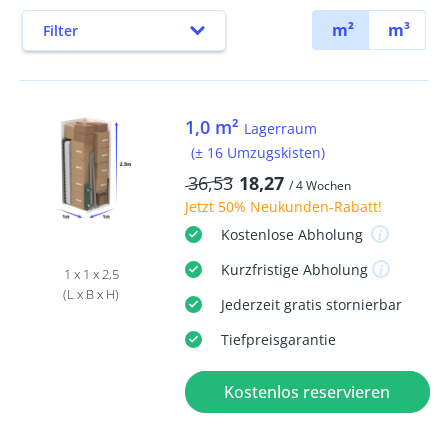
m²
m³
Filter
1,0 m²
Lagerraum
(± 16 Umzugskisten)
36,53
18,27
/ 4 Wochen
Jetzt
50% Neukunden-Rabatt
!
Kostenlose
Abholung
Kurzfristige
Abholung
1 x 1 x 2,5
(L x B x H)
Jederzeit
gratis
stornierbar
Tiefpreisgarantie
Kostenlos reservieren