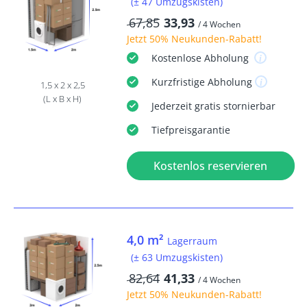
(± 47 Umzugskisten)
67,85
33,93
/ 4 Wochen
Jetzt
50% Neukunden-Rabatt
!
Kostenlose
Abholung
Kurzfristige
Abholung
1,5 x 2 x 2,5
(L x B x H)
Jederzeit
gratis
stornierbar
Tiefpreisgarantie
Kostenlos reservieren
4,0 m²
Lagerraum
(± 63 Umzugskisten)
82,64
41,33
/ 4 Wochen
Jetzt
50% Neukunden-Rabatt
!