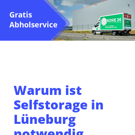
Gratis
Abholservice
Warum ist
Selfstorage in
Lüneburg
notwendig