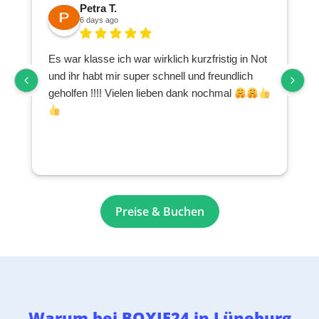
Petra T.
6 days ago
Es war klasse ich war wirklich kurzfristig in Not
S
und ihr habt mir super schnell und freundlich
geholfen !!!! Vielen lieben dank nochmal
Preise & Buchen
Warum bei BOXIE24 in Lüneburg