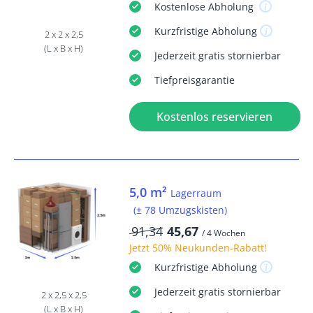
Kostenlose
Abholung
Kurzfristige
Abholung
2 x 2 x 2,5
(L x B x H)
Jederzeit
gratis
stornierbar
Tiefpreisgarantie
Kostenlos reservieren
5,0 m²
Lagerraum
(± 78 Umzugskisten)
91,34
45,67
/ 4 Wochen
Jetzt
50% Neukunden-Rabatt
!
Kurzfristige
Abholung
Jederzeit
gratis
stornierbar
2 x 2,5 x 2,5
(L x B x H)