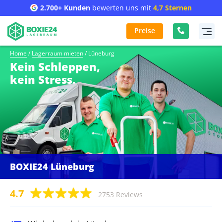
2.700+ Kunden
bewerten uns mit
4,7 Sternen
Preise
Home
/
Lagerraum mieten
/
Lüneburg
Kein Schleppen,
kein Stress.
BOXIE24 Lüneburg
4.7
2753 Reviews