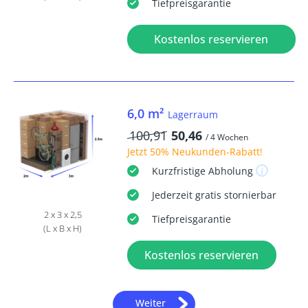
Tiefpreisgarantie
Kostenlos reservieren
6,0 m²
Lagerraum
100,91
50,46
/ 4 Wochen
Jetzt
50% Neukunden-Rabatt
!
Kurzfristige
Abholung
Jederzeit
gratis
stornierbar
2 x 3 x 2,5
Tiefpreisgarantie
(L x B x H)
Kostenlos reservieren
Weiter