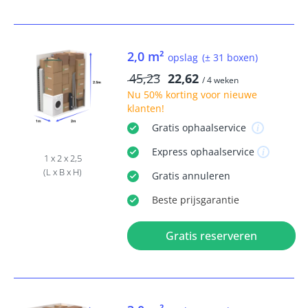
2,0 m²
opslag
(± 31 boxen)
45,23
22,62
/ 4 weken
Nu
50% korting
voor nieuwe
klanten!
Gratis
ophaalservice
Express
ophaalservice
1 x 2 x 2,5
(L x B x H)
Gratis
annuleren
Beste
prijsgarantie
Gratis reserveren