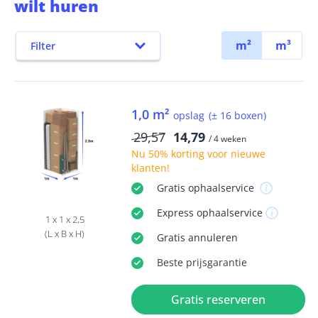
wilt huren
m²
m³
Filter
1,0 m²
opslag
(± 16 boxen)
29,57
14,79
/ 4 weken
Nu
50% korting
voor nieuwe
klanten!
Gratis
ophaalservice
Express
ophaalservice
1 x 1 x 2,5
(L x B x H)
Gratis
annuleren
Beste
prijsgarantie
Gratis reserveren