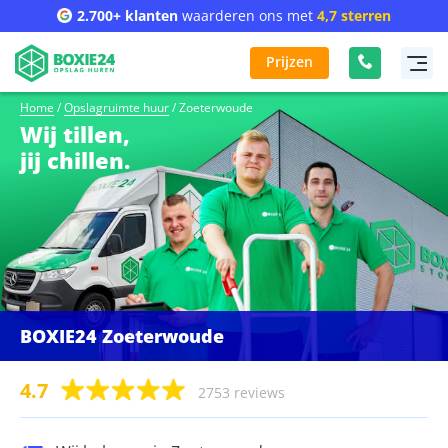
2.700+ klanten
waarderen ons met
4,7 sterren
Prijzen
Home
/
Opslagruimte huur
/
Zoeterwoude
Wij tillen,
jij chillen.
BOXIE24 Zoeterwoude
4.7
2753 reviews