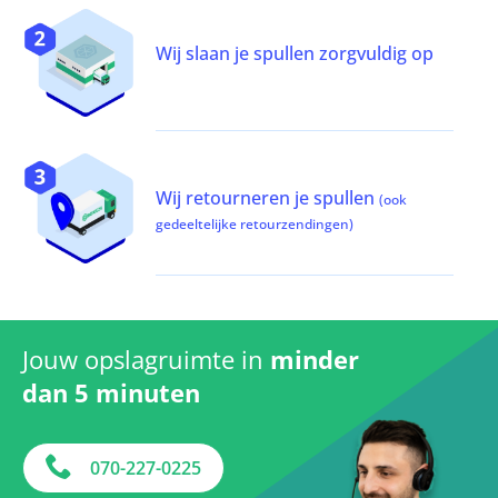
Wij slaan je spullen zorgvuldig op
Wij retourneren je spullen
(ook
gedeeltelijke retourzendingen)
Jouw opslagruimte in
minder
dan 5 minuten
070-227-0225