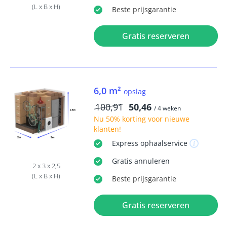
(L x B x H)
Beste
prijsgarantie
Gratis reserveren
6,0 m²
opslag
100,91
50,46
/ 4 weken
Nu
50% korting
voor nieuwe
klanten!
Express
ophaalservice
Gratis
annuleren
2 x 3 x 2,5
(L x B x H)
Beste
prijsgarantie
Gratis reserveren