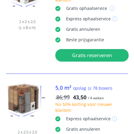
Gratis
ophaalservice
Express
ophaalservice
2 x 2 x 2,5
(L x B x H)
Gratis
annuleren
Beste
prijsgarantie
Gratis reserveren
5,0 m²
opslag
(± 78 boxen)
86,99
43,50
/ 4 weken
Nu
50% korting
voor nieuwe
klanten!
Express
ophaalservice
Gratis
annuleren
2 x 2,5 x 2,5