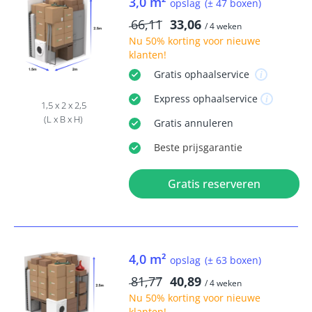
3,0 m²
opslag
(± 47 boxen)
66,11
33,06
/ 4 weken
Nu
50% korting
voor nieuwe
klanten!
Gratis
ophaalservice
Express
ophaalservice
1,5 x 2 x 2,5
(L x B x H)
Gratis
annuleren
Beste
prijsgarantie
Gratis reserveren
4,0 m²
opslag
(± 63 boxen)
81,77
40,89
/ 4 weken
Nu
50% korting
voor nieuwe
klanten!