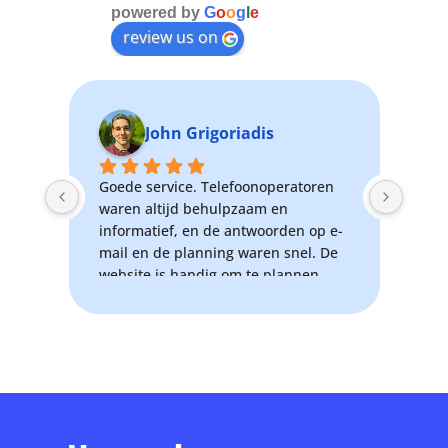
powered by
G
o
o
g
l
e
review us on
John Grigoriadis
Goede service. Telefoonoperatoren 
Hel
den 
waren altijd behulpzaam en 
de 
informatief, en de antwoorden op e-
gep
de 
mail en de planning waren snel. De 
Goe
ne 
website is handig om te plannen 
hel
welke grootte opslag en items je wilt.