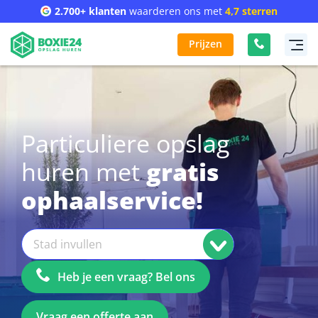
2.700+ klanten
waarderen ons met
4,7 sterren
Prijzen
Particuliere opslag
huren met
gratis
ophaalservice!
Heb je een vraag? Bel ons
Vraag een offerte aan