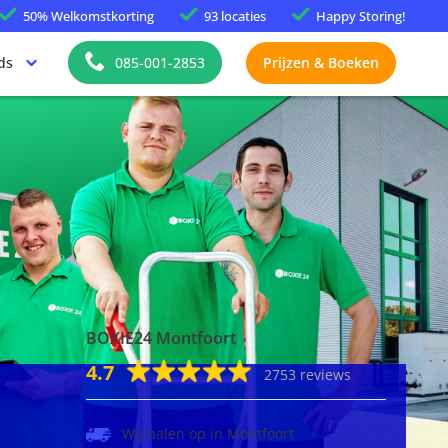
50%
Welkomstkorting
93 locaties
Happy
Storing!
ds
085-001-2853
Prijzen & Boeken
BOXIE24 Montfoort
4.7
2753 reviews
Wij halen op in Montfoort