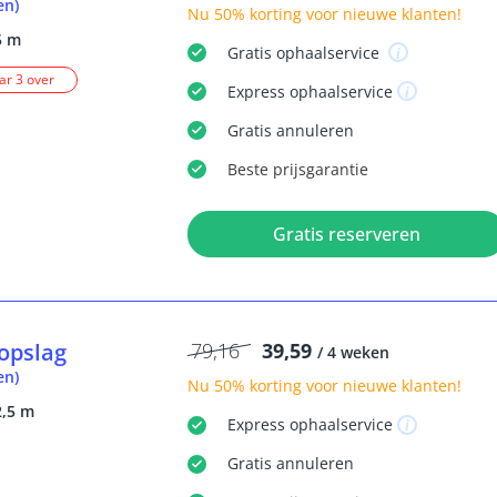
en)
Nu
50% korting
voor nieuwe klanten!
5 m
Gratis
ophaalservice
r 3 over
Express
ophaalservice
Gratis
annuleren
Beste
prijsgarantie
Gratis reserveren
opslag
79,16
39,59
/ 4 weken
en)
Nu
50% korting
voor nieuwe klanten!
2,5 m
Express
ophaalservice
Gratis
annuleren