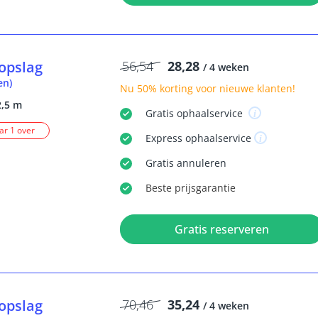
opslag
56,54
28,28
/ 4 weken
en)
Nu
50% korting
voor nieuwe klanten!
2,5 m
Gratis
ophaalservice
r 1 over
Express
ophaalservice
Gratis
annuleren
Beste
prijsgarantie
Gratis reserveren
opslag
70,46
35,24
/ 4 weken