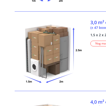
3,0 m²
(± 47 box
1,5 x 2 x 
Nog maa
4,0 m²