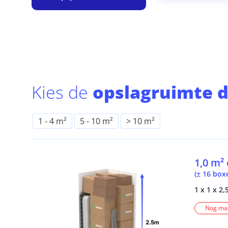
Kies de
opslagruimte d
1
-
4 m²
5
-
10 m²
> 10 m²
1,0 m²
(± 16 box
1 x 1 x 2,
Nog maa