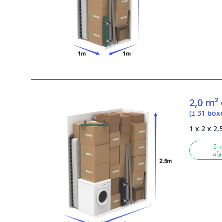
2,0 m²
(± 31 box
1 x 2 x 2,
5 k
afg