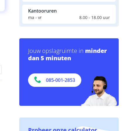
Kantooruren
ma - vr
8.00 - 18.00 uur
Jouw opslagruimte in
minder
dan 5 minuten
085-001-2853
Probeer onze calculator