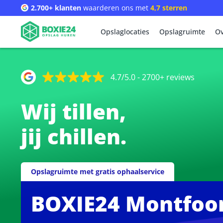
2.700+ klanten
waarderen ons met
4,7 sterren
Opslaglocaties
Opslagruimte
Ov
4.7/5.0 - 2700+ reviews
Wij tillen,
jij chillen.
Opslagruimte met gratis ophaalservice
BOXIE24 Montfoo