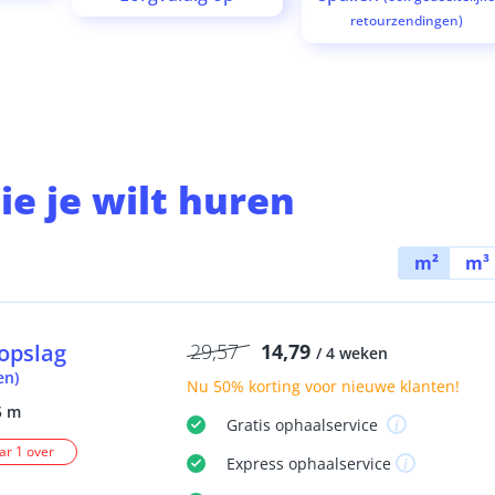
retourzendingen)
ie je wilt huren
m²
m³
opslag
29,57
14,79
/ 4 weken
en)
Nu
50% korting
voor nieuwe klanten!
5 m
Gratis
ophaalservice
r 1 over
Express
ophaalservice