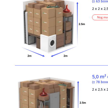
(± 63 box
2 x 2 x 2,
Nog maa
5,0 m²
(± 78 box
2 x 2,5 x 