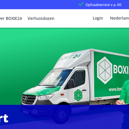
Ophaalservice
v.a. €0
Login
Nederlan
er BOXIE24
Verhuisdozen
rt