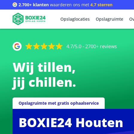
2.700+ klanten
waarderen ons met
4,7 sterren
Opslaglocaties
Opslagruimte
Ov
4.7/5.0 - 2700+ reviews
Wij tillen,
jij chillen.
Opslagruimte met gratis ophaalservice
BOXIE24 Houten