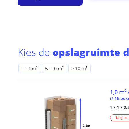
Kies de
opslagruimte d
1
-
4 m²
5
-
10 m²
> 10 m²
1,0 m²
(± 16 box
1 x 1 x 2,
Nog maa