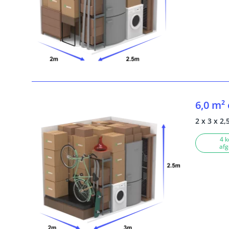
6,0 m²
2 x 3 x 2,
4 k
afg