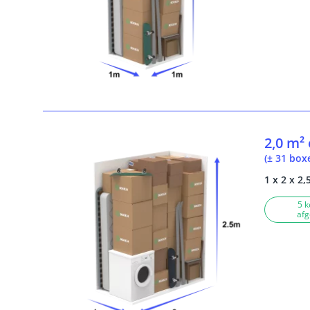
2,0 m²
(± 31 box
1 x 2 x 2,
5 k
afg