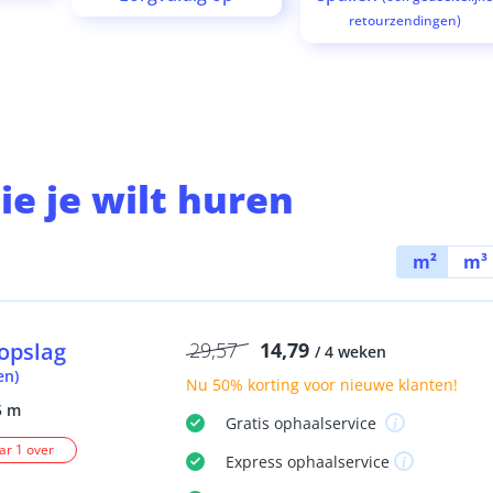
retourzendingen)
ie je wilt huren
m²
m³
opslag
29,57
14,79
/ 4 weken
en)
Nu
50% korting
voor nieuwe klanten!
5 m
Gratis
ophaalservice
r 1 over
Express
ophaalservice