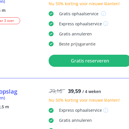
en)
Nu
50% korting
voor nieuwe klanten!
5 m
Gratis
ophaalservice
r 3 over
Express
ophaalservice
Gratis
annuleren
Beste
prijsgarantie
Gratis reserveren
opslag
79,16
39,59
/ 4 weken
en)
Nu
50% korting
voor nieuwe klanten!
2,5 m
Express
ophaalservice
Gratis
annuleren