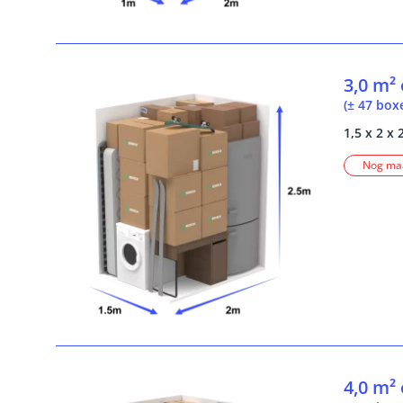
3,0 m²
(± 47 box
1,5 x 2 x 
Nog maa
4,0 m²