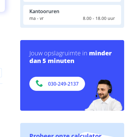
Kantooruren
ma - vr
8.00 - 18.00 uur
Jouw opslagruimte in
minder
dan 5 minuten
030-249-2137
Probeer onze calculator