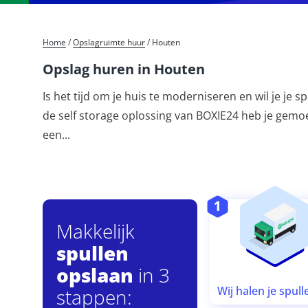
Home
/
Opslagruimte huur
/
Houten
Opslag huren in Houten
Is het tijd om je huis te moderniseren en wil je je
de self storage oplossing van BOXIE24 heb je gemoed
een
...
Makkelijk
spullen
opslaan
in 3
Wij halen je spull
stappen: