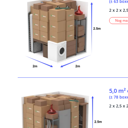
(± 63 box
2 x 2 x 2,
Nog maa
5,0 m²
(± 78 box
2 x 2,5 x 