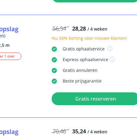
opslag
56,54
28,28
/ 4 weken
en)
Nu
50% korting
voor nieuwe klanten!
2,5 m
Gratis
ophaalservice
r 1 over
Express
ophaalservice
Gratis
annuleren
Beste
prijsgarantie
Gratis reserveren
opslag
70,46
35,24
/ 4 weken