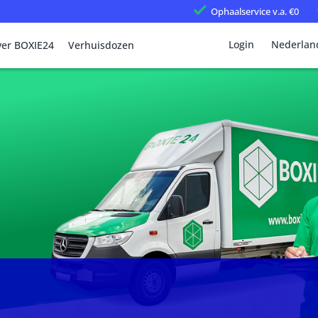
Ophaalservice
v.a. €0
Login
Nederlan
er BOXIE24
Verhuisdozen