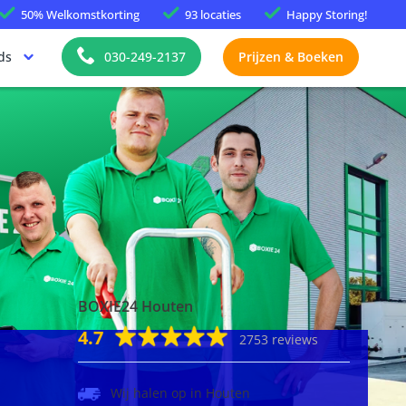
50%
Welkomstkorting
93 locaties
Happy
Storing!
ds
030-249-2137
Prijzen & Boeken
BOXIE24 Houten
4.7
2753 reviews
Wij halen op in Houten