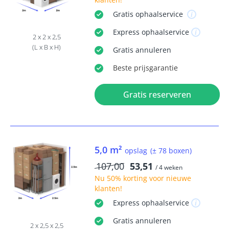
Gratis
ophaalservice
Express
ophaalservice
2 x 2 x 2,5
(L x B x H)
Gratis
annuleren
Beste
prijsgarantie
Gratis reserveren
5,0 m²
opslag
(± 78 boxen)
107,00
53,51
/ 4 weken
Nu
50% korting
voor nieuwe
klanten!
Express
ophaalservice
Gratis
annuleren
2 x 2,5 x 2,5