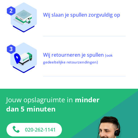
Wij slaan je spullen zorgvuldig op
Wij retourneren je spullen
(ook
gedeeltelijke retourzendingen)
Jouw opslagruimte in
minder
dan 5 minuten
020-262-1141