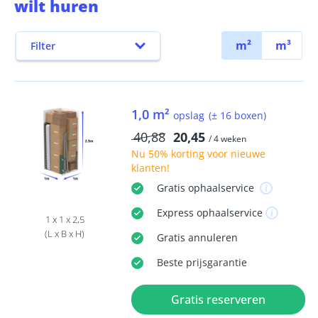
wilt huren
m²
m³
Filter
1,0 m²
opslag
(± 16 boxen)
40,88
20,45
/ 4 weken
Nu
50% korting
voor nieuwe
klanten!
Gratis
ophaalservice
Express
ophaalservice
1 x 1 x 2,5
(L x B x H)
Gratis
annuleren
Beste
prijsgarantie
Gratis reserveren