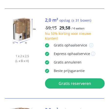
2,0 m²
opslag
(± 31 boxen)
59,15
29,58
/ 4 weken
Nu
50% korting
voor nieuwe
klanten!
Gratis
ophaalservice
Express
ophaalservice
1 x 2 x 2,5
(L x B x H)
Gratis
annuleren
Beste
prijsgarantie
Gratis reserveren