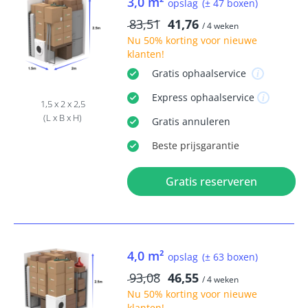
3,0 m²
opslag
(± 47 boxen)
83,51
41,76
/ 4 weken
Nu
50% korting
voor nieuwe
klanten!
Gratis
ophaalservice
Express
ophaalservice
1,5 x 2 x 2,5
(L x B x H)
Gratis
annuleren
Beste
prijsgarantie
Gratis reserveren
4,0 m²
opslag
(± 63 boxen)
93,08
46,55
/ 4 weken
Nu
50% korting
voor nieuwe
klanten!