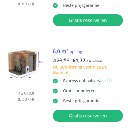
(L x B x H)
Beste
prijsgarantie
Gratis reserveren
6,0 m²
opslag
123,53
61,77
/ 4 weken
Nu
50% korting
voor nieuwe
klanten!
Express
ophaalservice
Gratis
annuleren
2 x 3 x 2,5
(L x B x H)
Beste
prijsgarantie
Gratis reserveren