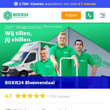
2.700+ klanten
waarderen ons met
4,7 sterren
Prijzen
Home
/
Opslagruimte huur
/
Bloemendaal
Wij tillen,
jij chillen.
BOXIE24 Bloemendaal
4.7
2753 reviews