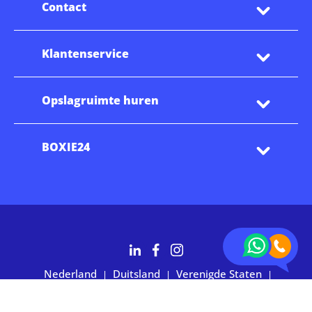
Contact
Klantenservice
Opslagruimte huren
BOXIE24
Nederland
Duitsland
Verenigde Staten
|
|
|
Australië
2.700+ klanten waarderen ons met 4,7 sterren