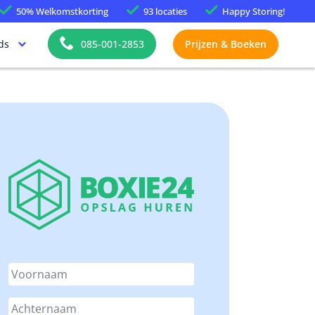
50%
Welkomstkorting
93 locaties
Happy
Storing!
ds
085-001-2853
Prijzen & Boeken