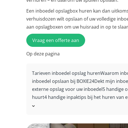
verhuren – en daarom uw spullen opslaan.
Een inboedel opslagbox huren kan dan uitkoms
verhuisdozen wilt opslaan of uw volledige inbo
aan opslagboxen om uw huisraad in op te slaa
Vraag een offerte aan
Op deze pagina
Tarieven inboedel opslag huren
Waarom inbo
inboedel opslaan bij BOXIE24
Dekt mijn inbo
externe opslag voor uw inboedel
5 handige o
huurt
4 handige inpaktips bij het huren van 