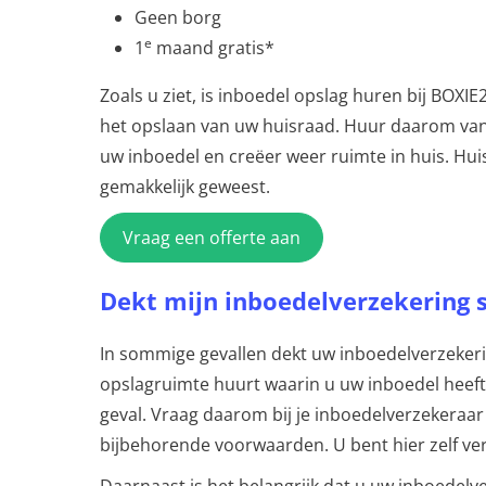
Geen borg
e
1
maand gratis*
Zoals u ziet, is inboedel opslag huren bij BOXIE
het opslaan van uw huisraad. Huur daarom va
uw inboedel en creëer weer ruimte in huis. Hu
gemakkelijk geweest.
Vraag een offerte aan
Dekt mijn inboedelverzekering 
In sommige gevallen dekt uw inboedelverzekeri
opslagruimte huurt waarin u uw inboedel heeft op
geval. Vraag daarom bij je inboedelverzekeraar o
bijbehorende voorwaarden. U bent hier zelf ve