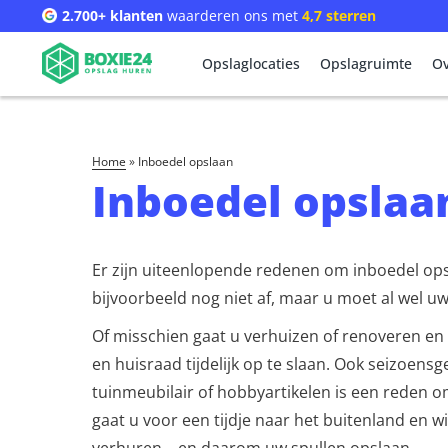
2.700+ klanten
waarderen ons met
4,7 sterren
Opslaglocaties
Opslagruimte
Ov
home
»
Inboedel opslaan
Inboedel opslaa
Er zijn uiteenlopende redenen om inboedel ops
bijvoorbeeld nog niet af, maar u moet al wel u
Of misschien gaat u verhuizen of renoveren en 
en huisraad tijdelijk op te slaan. Ook seizoen
tuinmeubilair of hobbyartikelen is een reden 
gaat u voor een tijdje naar het buitenland en w