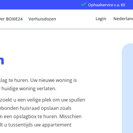
Ophaalservice
v.a. €0
Login
Nederlan
er BOXIE24
Verhuisdozen
n
lag te huren. Uw nieuwe woning is
w huidige woning verlaten.
zoekt u een veilige plek om uw spullen
sgebonden huisraad opslaan zoals
om een opslagbox te huren. Misschien
ilt u tussentijds uw appartement