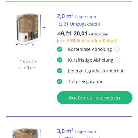
2,0 m²
Lagerraum
(± 31 Umzugskisten)
40,01
20,01
/ 4 Wochen
Jetzt
50% Neukunden-Rabatt
!
Kostenlose
Abholung
Kurzfristige
Abholung
1 x 2 x 2,5
(L x B x H)
Jederzeit
gratis
stornierbar
Tiefpreisgarantie
Kostenlos reservieren
3,0 m²
Lagerraum