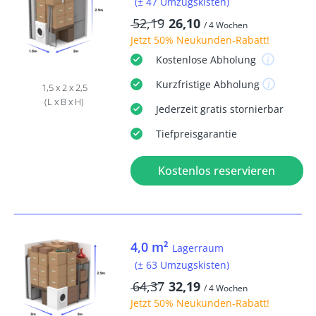
(± 47 Umzugskisten)
52,19
26,10
/ 4 Wochen
Jetzt
50% Neukunden-Rabatt
!
Kostenlose
Abholung
Kurzfristige
Abholung
1,5 x 2 x 2,5
(L x B x H)
Jederzeit
gratis
stornierbar
Tiefpreisgarantie
Kostenlos reservieren
4,0 m²
Lagerraum
(± 63 Umzugskisten)
64,37
32,19
/ 4 Wochen
Jetzt
50% Neukunden-Rabatt
!