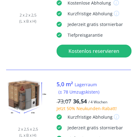
Kostenlose
Abholung
Kurzfristige
Abholung
2 x 2 x 2,5
(L x B x H)
Jederzeit
gratis
stornierbar
Tiefpreisgarantie
Kostenlos reservieren
5,0 m²
Lagerraum
(± 78 Umzugskisten)
73,07
36,54
/ 4 Wochen
Jetzt
50% Neukunden-Rabatt
!
Kurzfristige
Abholung
Jederzeit
gratis
stornierbar
2 x 2,5 x 2,5
(L x B x H)