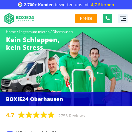
2.700+ Kunden
bewerten uns mit
4,7 Sternen
Preise
Home
/
Lagerraum mieten
/
Oberhausen
Kein Schleppen,
kein Stress.
BOXIE24 Oberhausen
4.7
2753 Reviews