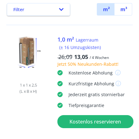
m²
m³
Filter
1,0 m²
Lagerraum
(± 16 Umzugskisten)
26,09
13,05
/ 4 Wochen
Jetzt
50% Neukunden-Rabatt
!
Kostenlose
Abholung
Kurzfristige
Abholung
1 x 1 x 2,5
(L x B x H)
Jederzeit
gratis
stornierbar
Tiefpreisgarantie
Kostenlos reservieren