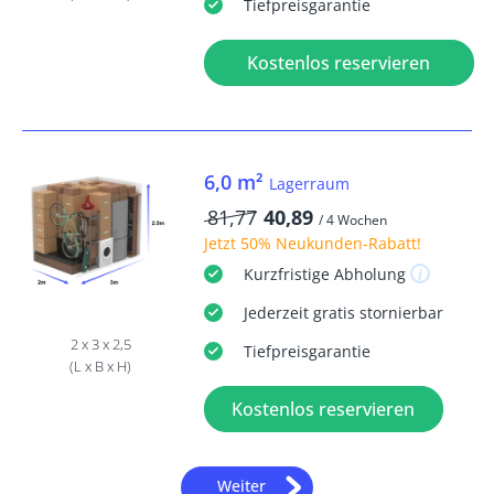
Tiefpreisgarantie
Kostenlos reservieren
6,0 m²
Lagerraum
81,77
40,89
/ 4 Wochen
Jetzt
50% Neukunden-Rabatt
!
Kurzfristige
Abholung
Jederzeit
gratis
stornierbar
2 x 3 x 2,5
Tiefpreisgarantie
(L x B x H)
Kostenlos reservieren
Weiter