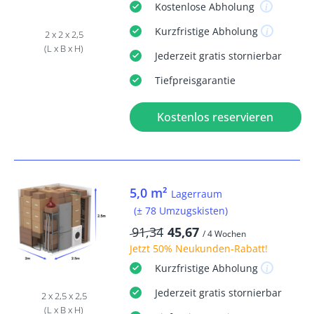
Kostenlose
Abholung
Kurzfristige
Abholung
2 x 2 x 2,5
(L x B x H)
Jederzeit
gratis
stornierbar
Tiefpreisgarantie
Kostenlos reservieren
5,0 m²
Lagerraum
(± 78 Umzugskisten)
91,34
45,67
/ 4 Wochen
Jetzt
50% Neukunden-Rabatt
!
Kurzfristige
Abholung
Jederzeit
gratis
stornierbar
2 x 2,5 x 2,5
(L x B x H)