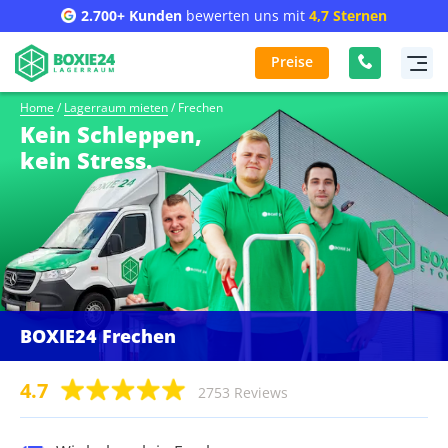
2.700+ Kunden
bewerten uns mit
4,7 Sternen
Preise
Home
/
Lagerraum mieten
/
Frechen
Kein Schleppen,
kein Stress.
BOXIE24 Frechen
4.7
2753 Reviews