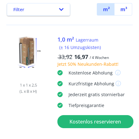
m²
m³
Filter
1,0 m²
Lagerraum
(± 16 Umzugskisten)
33,92
16,97
/ 4 Wochen
Jetzt
50% Neukunden-Rabatt
!
Kostenlose
Abholung
Kurzfristige
Abholung
1 x 1 x 2,5
(L x B x H)
Jederzeit
gratis
stornierbar
Tiefpreisgarantie
Kostenlos reservieren