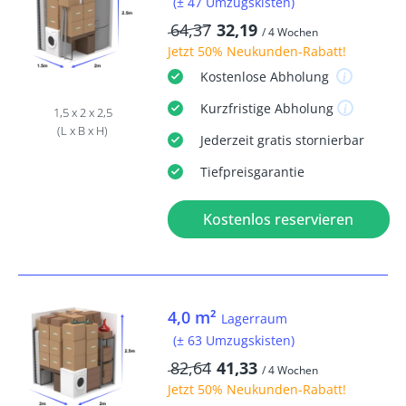
(± 47 Umzugskisten)
64,37
32,19
/ 4 Wochen
Jetzt
50% Neukunden-Rabatt
!
Kostenlose
Abholung
Kurzfristige
Abholung
1,5 x 2 x 2,5
(L x B x H)
Jederzeit
gratis
stornierbar
Tiefpreisgarantie
Kostenlos reservieren
4,0 m²
Lagerraum
(± 63 Umzugskisten)
82,64
41,33
/ 4 Wochen
Jetzt
50% Neukunden-Rabatt
!