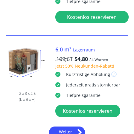
Tiefpreisgarantie
Kostenlos reservieren
6,0 m²
Lagerraum
109,61
54,80
/ 4 Wochen
Jetzt
50% Neukunden-Rabatt
!
Kurzfristige
Abholung
Jederzeit
gratis
stornierbar
2 x 3 x 2,5
Tiefpreisgarantie
(L x B x H)
Kostenlos reservieren
Weiter