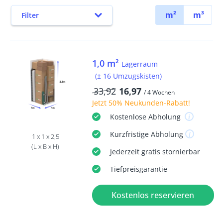
m²
m³
Filter
1,0 m²
Lagerraum
(± 16 Umzugskisten)
33,92
16,97
/ 4 Wochen
Jetzt
50% Neukunden-Rabatt
!
Kostenlose
Abholung
Kurzfristige
Abholung
1 x 1 x 2,5
(L x B x H)
Jederzeit
gratis
stornierbar
Tiefpreisgarantie
Kostenlos reservieren