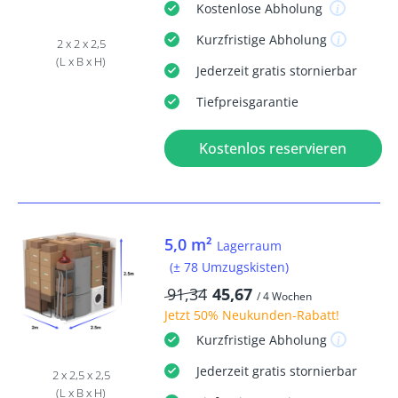
Kostenlose
Abholung
Kurzfristige
Abholung
2 x 2 x 2,5
(L x B x H)
Jederzeit
gratis
stornierbar
Tiefpreisgarantie
Kostenlos reservieren
5,0 m²
Lagerraum
(± 78 Umzugskisten)
91,34
45,67
/ 4 Wochen
Jetzt
50% Neukunden-Rabatt
!
Kurzfristige
Abholung
Jederzeit
gratis
stornierbar
2 x 2,5 x 2,5
(L x B x H)