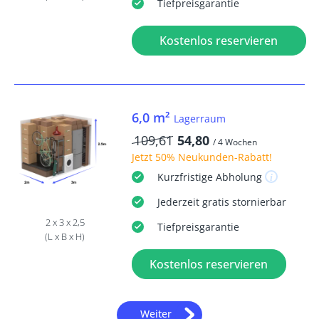
Tiefpreisgarantie
Kostenlos reservieren
6,0 m²
Lagerraum
109,61
54,80
/ 4 Wochen
Jetzt
50% Neukunden-Rabatt
!
Kurzfristige
Abholung
Jederzeit
gratis
stornierbar
2 x 3 x 2,5
Tiefpreisgarantie
(L x B x H)
Kostenlos reservieren
Weiter