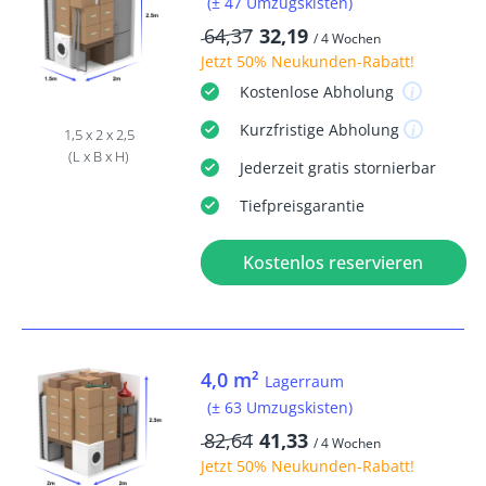
(± 47 Umzugskisten)
64,37
32,19
/ 4 Wochen
Jetzt
50% Neukunden-Rabatt
!
Kostenlose
Abholung
Kurzfristige
Abholung
1,5 x 2 x 2,5
(L x B x H)
Jederzeit
gratis
stornierbar
Tiefpreisgarantie
Kostenlos reservieren
4,0 m²
Lagerraum
(± 63 Umzugskisten)
82,64
41,33
/ 4 Wochen
Jetzt
50% Neukunden-Rabatt
!