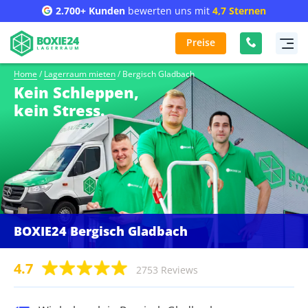
2.700+ Kunden
bewerten uns mit
4,7 Sternen
Preise
Home
/
Lagerraum mieten
/
Bergisch Gladbach
Kein Schleppen,
kein Stress.
BOXIE24 Bergisch Gladbach
4.7
2753 Reviews