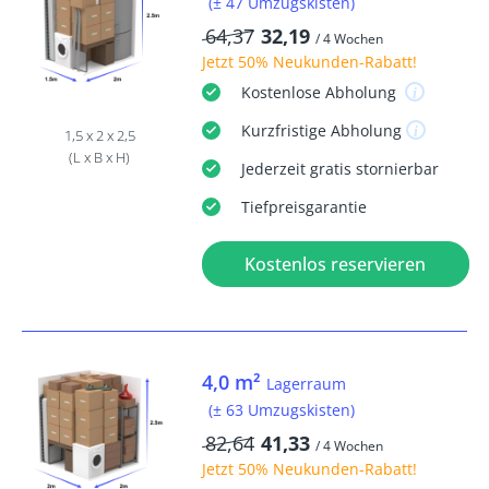
(± 47 Umzugskisten)
64,37
32,19
/ 4 Wochen
Jetzt
50% Neukunden-Rabatt
!
Kostenlose
Abholung
Kurzfristige
Abholung
1,5 x 2 x 2,5
(L x B x H)
Jederzeit
gratis
stornierbar
Tiefpreisgarantie
Kostenlos reservieren
4,0 m²
Lagerraum
(± 63 Umzugskisten)
82,64
41,33
/ 4 Wochen
Jetzt
50% Neukunden-Rabatt
!