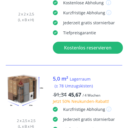
Kostenlose
Abholung
Kurzfristige
Abholung
2 x 2 x 2,5
(L x B x H)
Jederzeit
gratis
stornierbar
Tiefpreisgarantie
Kostenlos reservieren
5,0 m²
Lagerraum
(± 78 Umzugskisten)
91,34
45,67
/ 4 Wochen
Jetzt
50% Neukunden-Rabatt
!
Kurzfristige
Abholung
Jederzeit
gratis
stornierbar
2 x 2,5 x 2,5
(L x B x H)