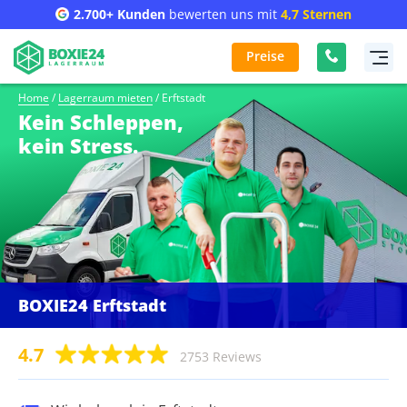
2.700+ Kunden
bewerten uns mit
4,7 Sternen
Preise
Home
/
Lagerraum mieten
/
Erftstadt
Kein Schleppen,
kein Stress.
BOXIE24 Erftstadt
4.7
2753 Reviews