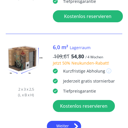
Tiefpreisgarantie
Kostenlos reservieren
6,0 m²
Lagerraum
109,61
54,80
/ 4 Wochen
Jetzt
50% Neukunden-Rabatt
!
Kurzfristige
Abholung
Jederzeit
gratis
stornierbar
2 x 3 x 2,5
Tiefpreisgarantie
(L x B x H)
Kostenlos reservieren
Weiter