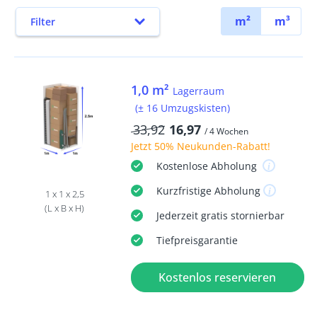
m²
m³
Filter
1,0 m²
Lagerraum
(± 16 Umzugskisten)
33,92
16,97
/ 4 Wochen
Jetzt
50% Neukunden-Rabatt
!
Kostenlose
Abholung
Kurzfristige
Abholung
1 x 1 x 2,5
(L x B x H)
Jederzeit
gratis
stornierbar
Tiefpreisgarantie
Kostenlos reservieren