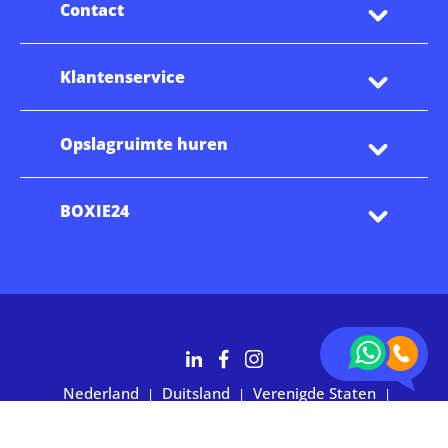
Contact
Klantenservice
Opslagruimte huren
BOXIE24
Nederland
Duitsland
Verenigde Staten
|
|
|
Australië
2.700+ klanten waarderen ons met 4,7 sterren