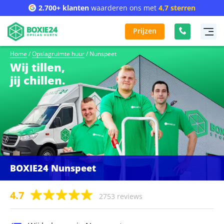
2.700+ klanten
waarderen ons met
4,7 sterren
Prijzen
Home
/
Opslagruimte huur
/
Nunspeet
Wij tillen,
jij chillen.
BOXIE24 Nunspeet
4.7
2753 reviews