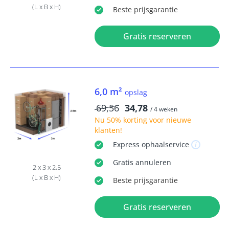
(L x B x H)
Beste
prijsgarantie
Gratis reserveren
6,0 m²
opslag
69,56
34,78
/ 4 weken
Nu
50% korting
voor nieuwe
klanten!
Express
ophaalservice
Gratis
annuleren
2 x 3 x 2,5
(L x B x H)
Beste
prijsgarantie
Gratis reserveren