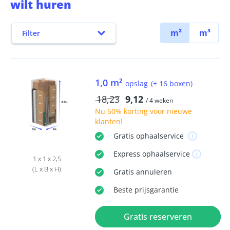
wilt huren
m²
m³
Filter
1,0 m²
opslag
(± 16 boxen)
18,23
9,12
/ 4 weken
Nu
50% korting
voor nieuwe
klanten!
Gratis
ophaalservice
Express
ophaalservice
1 x 1 x 2,5
(L x B x H)
Gratis
annuleren
Beste
prijsgarantie
Gratis reserveren