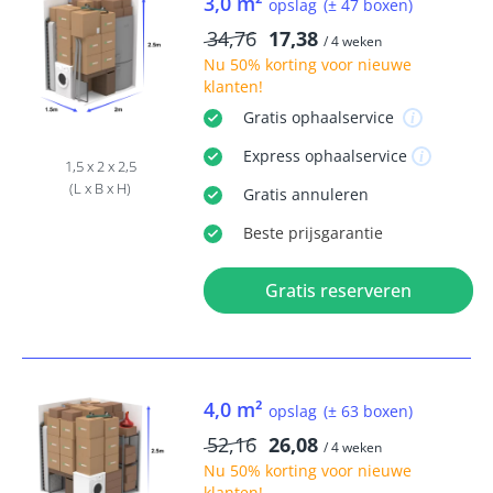
3,0 m²
opslag
(± 47 boxen)
34,76
17,38
/ 4 weken
Nu
50% korting
voor nieuwe
klanten!
Gratis
ophaalservice
Express
ophaalservice
1,5 x 2 x 2,5
(L x B x H)
Gratis
annuleren
Beste
prijsgarantie
Gratis reserveren
4,0 m²
opslag
(± 63 boxen)
52,16
26,08
/ 4 weken
Nu
50% korting
voor nieuwe
klanten!