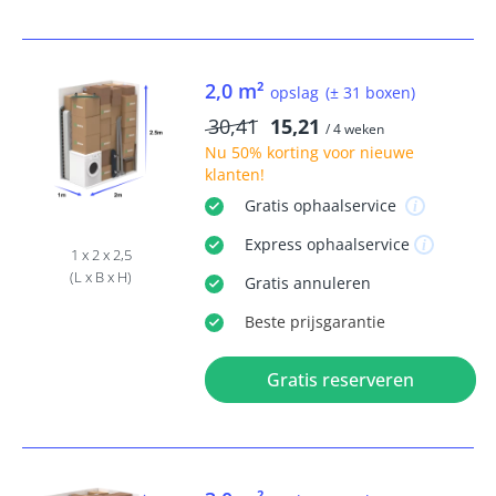
2,0 m²
opslag
(± 31 boxen)
30,41
15,21
/ 4 weken
Nu
50% korting
voor nieuwe
klanten!
Gratis
ophaalservice
Express
ophaalservice
1 x 2 x 2,5
(L x B x H)
Gratis
annuleren
Beste
prijsgarantie
Gratis reserveren