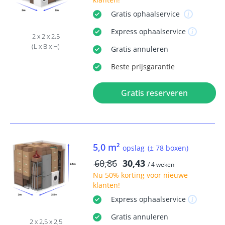
Gratis
ophaalservice
Express
ophaalservice
2 x 2 x 2,5
(L x B x H)
Gratis
annuleren
Beste
prijsgarantie
Gratis reserveren
5,0 m²
opslag
(± 78 boxen)
60,86
30,43
/ 4 weken
Nu
50% korting
voor nieuwe
klanten!
Express
ophaalservice
Gratis
annuleren
2 x 2,5 x 2,5