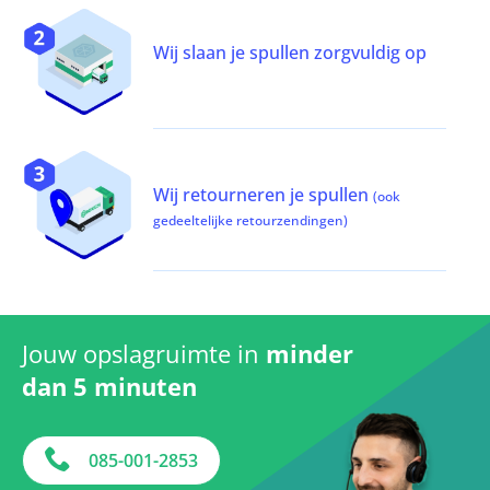
Wij slaan je spullen zorgvuldig op
Wij retourneren je spullen
(ook
gedeeltelijke retourzendingen)
Jouw opslagruimte in
minder
dan 5 minuten
085-001-2853