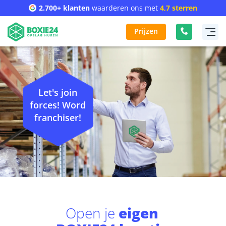
2.700+ klanten
waarderen ons met
4,7 sterren
Prijzen
Let's join
forces! Word
franchiser!
Open je
eigen