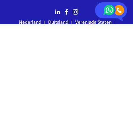
Nederland
Duitsland
Verenigde Staten
|
|
|
Australië
2.700+ klanten waarderen ons met 4,7 sterren
Privacy statement
|
Algemene voorwaarden
|
Imprint
|
Cookievoorkeuren
© 2026 BOXIE24. Alle rechten voorbehouden.