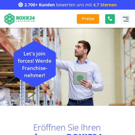
2.700+ Kunden
bewerten uns mit
4,7 Sternen
Preise
Let's join
forces! Werde
Franchise-
nehmer!
Eröffnen Sie Ihren