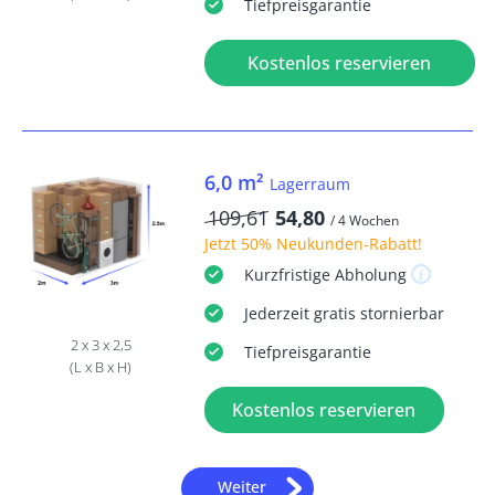
Tiefpreisgarantie
Kostenlos reservieren
6,0 m²
Lagerraum
109,61
54,80
/ 4 Wochen
Jetzt
50% Neukunden-Rabatt
!
Kurzfristige
Abholung
Jederzeit
gratis
stornierbar
2 x 3 x 2,5
Tiefpreisgarantie
(L x B x H)
Kostenlos reservieren
Weiter