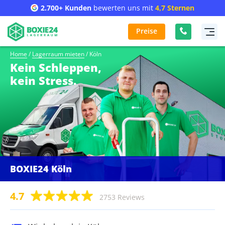
2.700+ Kunden
bewerten uns mit
4,7 Sternen
Preise
Home
/
Lagerraum mieten
/
Köln
Kein Schleppen,
kein Stress.
BOXIE24 Köln
4.7
2753 Reviews