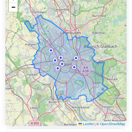
−
Leaflet
|
©
OpenStreetMap