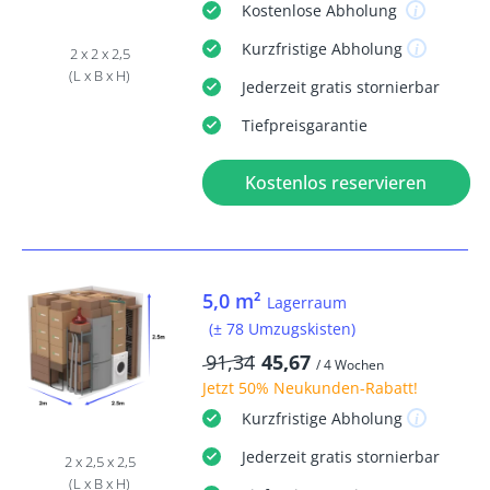
Kostenlose
Abholung
Kurzfristige
Abholung
2 x 2 x 2,5
(L x B x H)
Jederzeit
gratis
stornierbar
Tiefpreisgarantie
Kostenlos reservieren
5,0 m²
Lagerraum
(± 78 Umzugskisten)
91,34
45,67
/ 4 Wochen
Jetzt
50% Neukunden-Rabatt
!
Kurzfristige
Abholung
Jederzeit
gratis
stornierbar
2 x 2,5 x 2,5
(L x B x H)