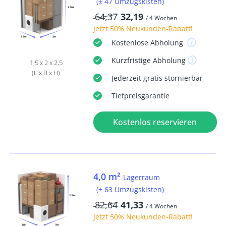
(± 47 Umzugskisten)
64,37
32,19
/ 4 Wochen
Jetzt
50% Neukunden-Rabatt
!
Kostenlose
Abholung
Kurzfristige
Abholung
1,5 x 2 x 2,5
(L x B x H)
Jederzeit
gratis
stornierbar
Tiefpreisgarantie
Kostenlos reservieren
4,0 m²
Lagerraum
(± 63 Umzugskisten)
82,64
41,33
/ 4 Wochen
Jetzt
50% Neukunden-Rabatt
!