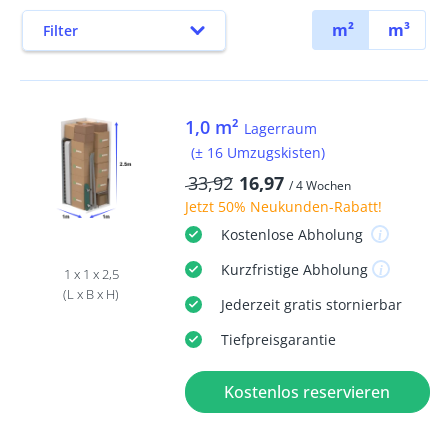
m²
m³
Filter
1,0 m²
Lagerraum
(± 16 Umzugskisten)
33,92
16,97
/ 4 Wochen
Jetzt
50% Neukunden-Rabatt
!
Kostenlose
Abholung
Kurzfristige
Abholung
1 x 1 x 2,5
(L x B x H)
Jederzeit
gratis
stornierbar
Tiefpreisgarantie
Kostenlos reservieren