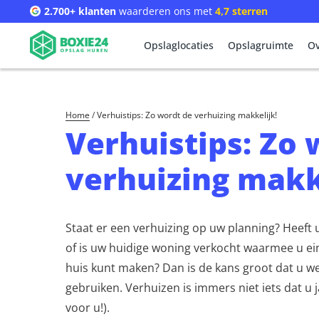
2.700+ klanten
waarderen ons met
4,7 sterren
Opslaglocaties
Opslagruimte
Ov
Home
/
Verhuistips: Zo wordt de verhuizing makkelijk!
Verhuistips: Zo 
verhuizing makk
Staat er een verhuizing op uw planning? Heeft
of is uw huidige woning verkocht waarmee u ei
huis kunt maken? Dan is de kans groot dat u we
gebruiken. Verhuizen is immers niet iets dat u j
voor u!).