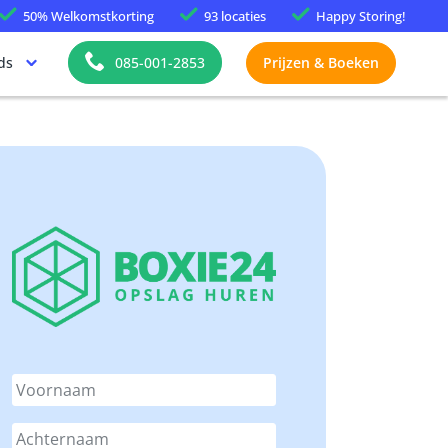
50%
Welkomstkorting
93 locaties
Happy
Storing!
ds
085-001-2853
Prijzen & Boeken