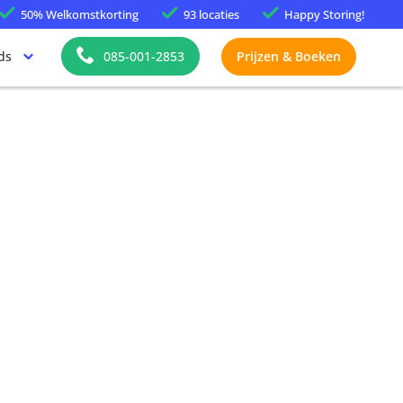
50%
Welkomstkorting
93 locaties
Happy
Storing!
ds
085-001-2853
Prijzen & Boeken