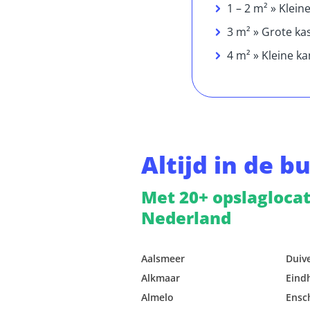
1 – 2 m² » Klein
3 m² » Grote ka
4 m² » Kleine k
Altijd in de b
Met 20+ opslaglocat
Nederland
Aalsmeer
Duiv
Alkmaar
Eind
Almelo
Ensc