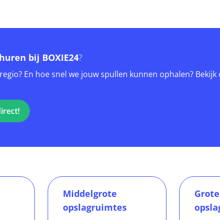
huren bij BOXIE24
?
ouw regio? En hoe snel we jouw spullen kunnen ophalen? Bekijk
irect!
Middelgrote
Grote
opslagruimtes
opsla