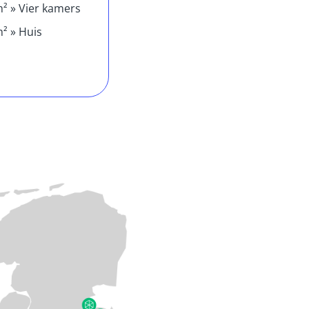
² » Vier kamers
² » Huis