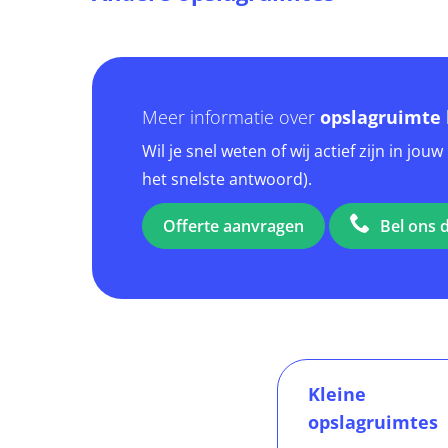
Meer informatie over
opslagruimte 
Wil je snel weten of wij actief zijn in j
het snelste antwoord).
Offerte aanvragen
Bel ons d
Kleine
opslagruimtes