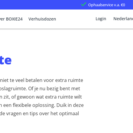
Ophaalservice
v.a. €0
Login
Nederlan
er BOXIE24
Verhuisdozen
te
niet te veel betalen voor extra ruimte
pslagruimte. Of je nu bezig bent met
 zit, of gewoon wat extra ruimte wilt
n een flexibele oplossing. Duik in deze
e vragen en tips over het optimaal