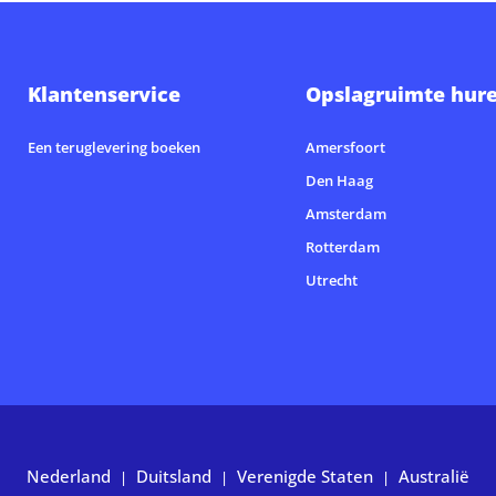
Klantenservice
Opslagruimte hur
Een teruglevering boeken
Amersfoort
Den Haag
Amsterdam
Rotterdam
Utrecht
Nederland
Duitsland
Verenigde Staten
Australië
|
|
|