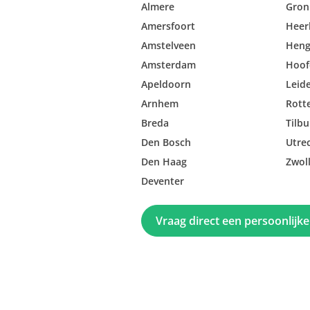
Almere
Gron
Amersfoort
Heer
Amstelveen
Heng
Amsterdam
Hoof
Apeldoorn
Leid
Arnhem
Rott
Breda
Tilbu
Den Bosch
Utre
Den Haag
Zwol
Deventer
Vraag direct een persoonlijke