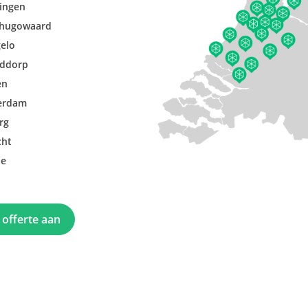
ingen
hugowaard
elo
ddorp
en
erdam
rg
cht
le
 offerte aan