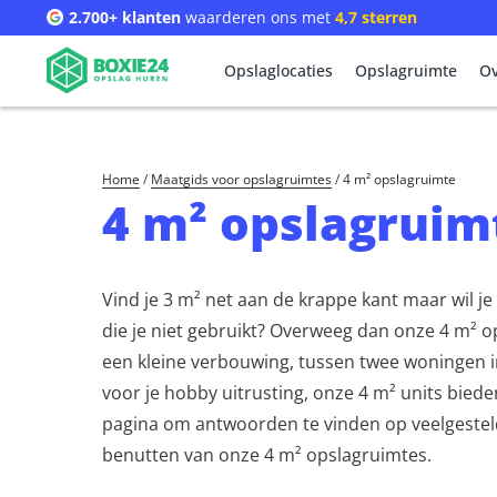
2.700+ klanten
waarderen ons met
4,7 sterren
Opslaglocaties
Opslagruimte
Ov
Home
/
Maatgids voor opslagruimtes
/
4 m² opslagruimte
4 m² opslagruim
Vind je 3 m² net aan de krappe kant maar wil je 
die je niet gebruikt? Overweeg dan onze 4 m² o
een kleine verbouwing, tussen twee woningen in
voor je hobby uitrusting, onze 4 m² units biede
pagina om antwoorden te vinden op veelgesteld
benutten van onze 4 m² opslagruimtes.