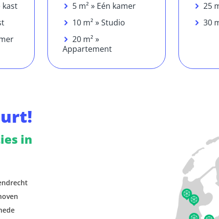
e kast
5 m² » Eén kamer
25 m
st
10 m² » Studio
30 m
amer
20 m² »
Appartement
uurt!
ies in
endrecht
hoven
hede