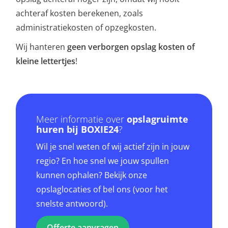
achteraf kosten berekenen, zoals
administratiekosten of opzegkosten.
Wij hanteren
geen verborgen opslag kosten of
kleine lettertjes
!
Meer informatie over
opslagruimte
huren bij BOXIE24
?
Wil je snel weten of wij actief zijn in jouw
regio? En hoe snel we jouw spullen
kunnen ophalen? Bekijk onze
opslaglocaties of bel ons (voor het
snelste antwoord).
Offerte aanvragen