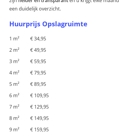
zijn
helder en transparant
en u krijgt elke maand
een duidelijk overzicht.
Huurprijs Opslagruimte
1 m² € 34,95
2 m² € 49,95
3 m² € 59,95
4 m² € 79,95
5 m² € 89,95
6 m² € 109,95
7 m² € 129,95
8 m² € 149,95
9 m² € 159,95