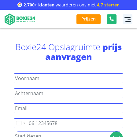
2.700+ klanten
waarderen ons met
4,7 sterren
Prijzen
Boxie24 Opslagruimte
prijs
aanvragen
Nederland
+31