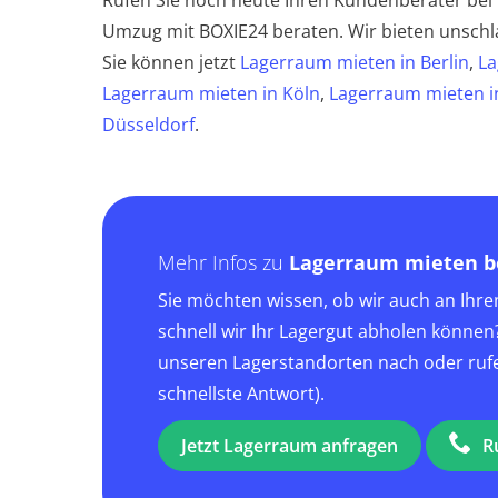
Rufen Sie noch heute Ihren Kundenberater bei
Umzug mit BOXIE24 beraten. Wir bieten unschla
Sie können jetzt
Lagerraum mieten in Berlin
,
La
Lagerraum mieten in Köln
,
Lagerraum mieten 
Düsseldorf
.
Mehr Infos zu
Lagerraum mieten b
Sie möchten wissen, ob wir auch an Ihr
schnell wir Ihr Lagergut abholen könne
unseren Lagerstandorten nach oder rufen
schnellste Antwort).
Jetzt Lagerraum anfragen
R