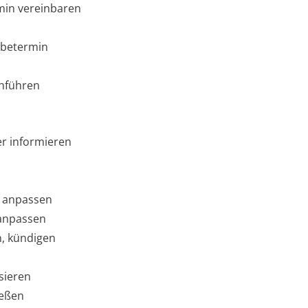
min vereinbaren
abetermin
hführen
er informieren
r anpassen
 anpassen
n, kündigen
sieren
ießen