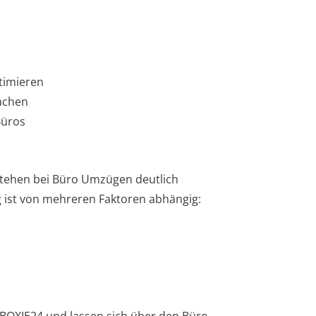
timieren
achen
Büros
stehen bei Büro Umzügen deutlich
 ist von mehreren Faktoren abhängig: