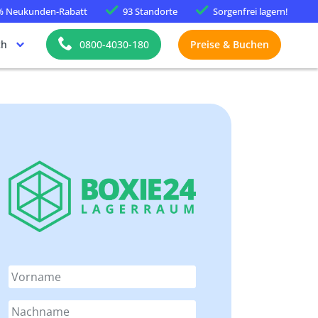
%
Neukunden-Rabatt
93 Standorte
Sorgenfrei
lagern!
ch
0800-4030-180
Preise & Buchen