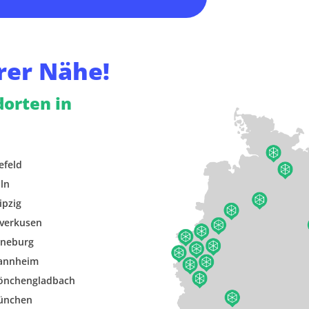
rer Nähe!
dorten in
efeld
ln
ipzig
verkusen
neburg
annheim
önchengladbach
ünchen