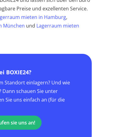
 BOXIE24 und lassen sich über den Büro
gbare Preise und exzellenten Service.
gerraum mieten in Hamburg
,
in München
und
Lagerraum mieten
ei BOXIE24?
em Standort einlagern? Und wie
n? Dann schauen Sie unter
 Sie uns einfach an (für die
ufen sie uns an!