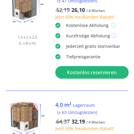
(± 47 Umzugskisten)
52,19
26,10
/ 4 Wochen
Jetzt
50% Neukunden-Rabatt
!
Kostenlose
Abholung
Kurzfristige
Abholung
1,5 x 2 x 2,5
(L x B x H)
Jederzeit
gratis
stornierbar
Tiefpreisgarantie
Kostenlos reservieren
4,0 m²
Lagerraum
(± 63 Umzugskisten)
64,37
32,19
/ 4 Wochen
Jetzt
50% Neukunden-Rabatt
!