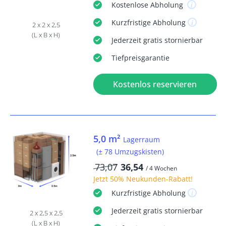
Kostenlose
Abholung
Kurzfristige
Abholung
2 x 2 x 2,5
(L x B x H)
Jederzeit
gratis
stornierbar
Tiefpreisgarantie
Kostenlos reservieren
5,0 m²
Lagerraum
(± 78 Umzugskisten)
73,07
36,54
/ 4 Wochen
Jetzt
50% Neukunden-Rabatt
!
Kurzfristige
Abholung
Jederzeit
gratis
stornierbar
2 x 2,5 x 2,5
(L x B x H)