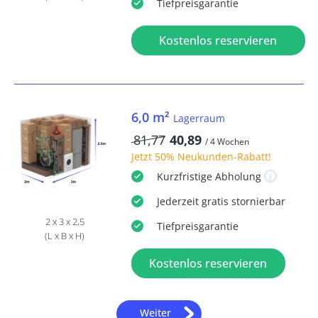
Tiefpreisgarantie
Kostenlos reservieren
6,0 m²
Lagerraum
81,77
40,89
/ 4 Wochen
Jetzt
50% Neukunden-Rabatt
!
Kurzfristige
Abholung
Jederzeit
gratis
stornierbar
2 x 3 x 2,5
Tiefpreisgarantie
(L x B x H)
Kostenlos reservieren
Weiter