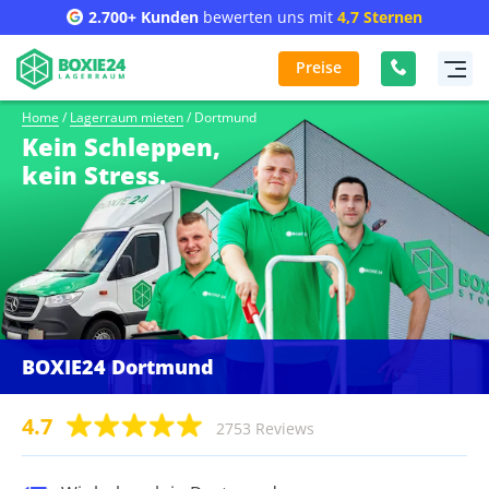
2.700+ Kunden
bewerten uns mit
4,7 Sternen
Preise
Home
/
Lagerraum mieten
/
Dortmund
Kein Schleppen,
kein Stress.
BOXIE24 Dortmund
4.7
2753 Reviews