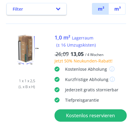
m²
m³
Filter
1,0 m²
Lagerraum
(± 16 Umzugskisten)
26,09
13,05
/ 4 Wochen
Jetzt
50% Neukunden-Rabatt
!
Kostenlose
Abholung
Kurzfristige
Abholung
1 x 1 x 2,5
(L x B x H)
Jederzeit
gratis
stornierbar
Tiefpreisgarantie
Kostenlos reservieren