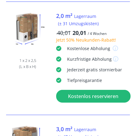
2,0 m²
Lagerraum
(± 31 Umzugskisten)
40,01
20,01
/ 4 Wochen
Jetzt
50% Neukunden-Rabatt
!
Kostenlose
Abholung
Kurzfristige
Abholung
1 x 2 x 2,5
(L x B x H)
Jederzeit
gratis
stornierbar
Tiefpreisgarantie
Kostenlos reservieren
3,0 m²
Lagerraum