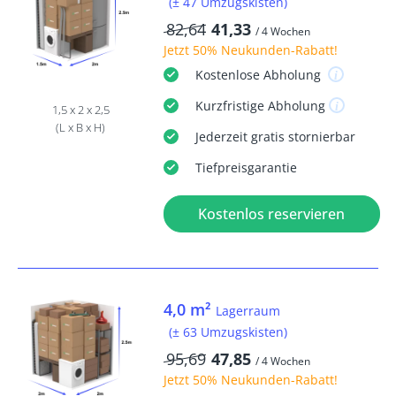
(± 47 Umzugskisten)
82,64
41,33
/ 4 Wochen
Jetzt
50% Neukunden-Rabatt
!
Kostenlose
Abholung
Kurzfristige
Abholung
1,5 x 2 x 2,5
(L x B x H)
Jederzeit
gratis
stornierbar
Tiefpreisgarantie
Kostenlos reservieren
4,0 m²
Lagerraum
(± 63 Umzugskisten)
95,69
47,85
/ 4 Wochen
Jetzt
50% Neukunden-Rabatt
!