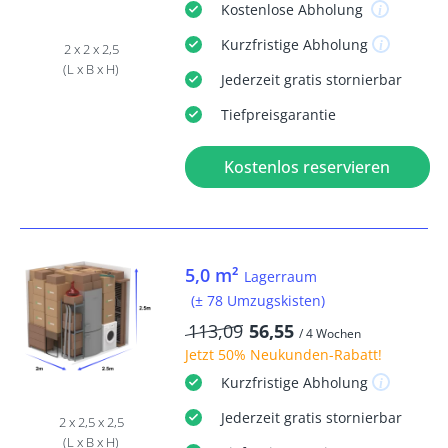
Kostenlose
Abholung
Kurzfristige
Abholung
2 x 2 x 2,5
(L x B x H)
Jederzeit
gratis
stornierbar
Tiefpreisgarantie
Kostenlos reservieren
5,0 m²
Lagerraum
(± 78 Umzugskisten)
113,09
56,55
/ 4 Wochen
Jetzt
50% Neukunden-Rabatt
!
Kurzfristige
Abholung
Jederzeit
gratis
stornierbar
2 x 2,5 x 2,5
(L x B x H)