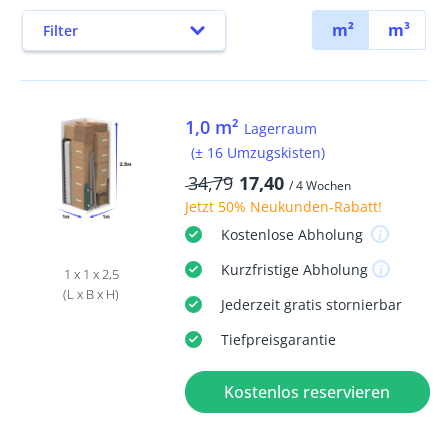
m²
m³
Filter
1,0 m²
Lagerraum
(± 16 Umzugskisten)
34,79
17,40
/ 4 Wochen
Jetzt
50% Neukunden-Rabatt
!
Kostenlose
Abholung
Kurzfristige
Abholung
1 x 1 x 2,5
(L x B x H)
Jederzeit
gratis
stornierbar
Tiefpreisgarantie
Kostenlos reservieren