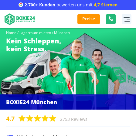
2.700+ Kunden
bewerten uns mit
4,7 Sternen
Preise
Home
/
Lagerraum mieten
/
München
Kein Schleppen,
kein Stress.
BOXIE24 München
4.7
2753 Reviews