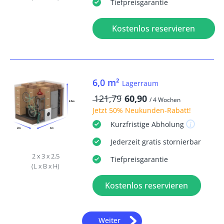
Tiefpreisgarantie
Kostenlos reservieren
6,0 m²
Lagerraum
121,79
60,90
/ 4 Wochen
Jetzt
50% Neukunden-Rabatt
!
Kurzfristige
Abholung
Jederzeit
gratis
stornierbar
2 x 3 x 2,5
Tiefpreisgarantie
(L x B x H)
Kostenlos reservieren
Weiter