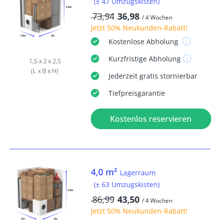
(± 47 Umzugskisten)
73,94
36,98
/ 4 Wochen
Jetzt
50% Neukunden-Rabatt
!
Kostenlose
Abholung
Kurzfristige
Abholung
1,5 x 2 x 2,5
(L x B x H)
Jederzeit
gratis
stornierbar
Tiefpreisgarantie
Kostenlos reservieren
4,0 m²
Lagerraum
(± 63 Umzugskisten)
86,99
43,50
/ 4 Wochen
Jetzt
50% Neukunden-Rabatt
!