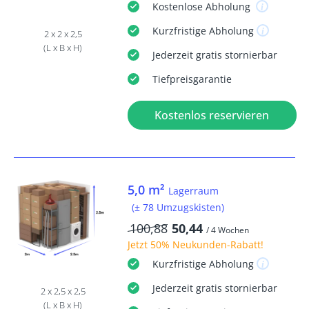
Kostenlose
Abholung
Kurzfristige
Abholung
2 x 2 x 2,5
(L x B x H)
Jederzeit
gratis
stornierbar
Tiefpreisgarantie
Kostenlos reservieren
5,0 m²
Lagerraum
(± 78 Umzugskisten)
100,88
50,44
/ 4 Wochen
Jetzt
50% Neukunden-Rabatt
!
Kurzfristige
Abholung
Jederzeit
gratis
stornierbar
2 x 2,5 x 2,5
(L x B x H)