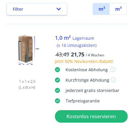
m²
m³
Filter
1,0 m²
Lagerraum
(± 16 Umzugskisten)
43,49
21,75
/ 4 Wochen
Jetzt
50% Neukunden-Rabatt
!
Kostenlose
Abholung
Kurzfristige
Abholung
1 x 1 x 2,5
(L x B x H)
Jederzeit
gratis
stornierbar
Tiefpreisgarantie
Kostenlos reservieren