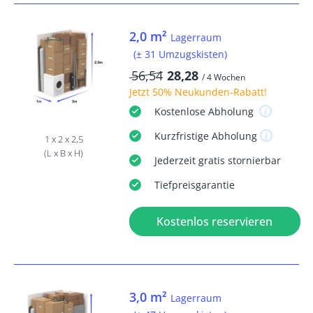
2,0 m²
Lagerraum
(± 31 Umzugskisten)
56,54
28,28
/ 4 Wochen
Jetzt
50% Neukunden-Rabatt
!
Kostenlose
Abholung
Kurzfristige
Abholung
1 x 2 x 2,5
(L x B x H)
Jederzeit
gratis
stornierbar
Tiefpreisgarantie
Kostenlos reservieren
3,0 m²
Lagerraum