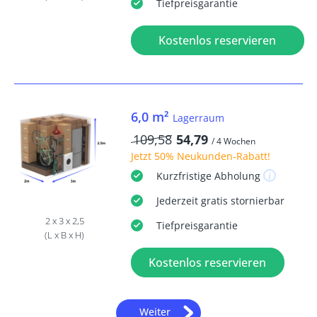
Tiefpreisgarantie
Kostenlos reservieren
6,0 m²
Lagerraum
109,58
54,79
/ 4 Wochen
Jetzt
50% Neukunden-Rabatt
!
Kurzfristige
Abholung
Jederzeit
gratis
stornierbar
2 x 3 x 2,5
Tiefpreisgarantie
(L x B x H)
Kostenlos reservieren
Weiter