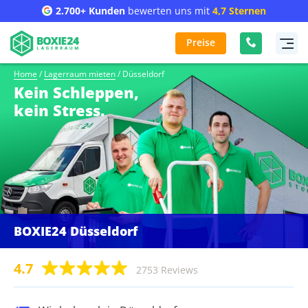
2.700+ Kunden
bewerten uns mit
4,7 Sternen
Preise
Home
/
Lagerraum mieten
/
Düsseldorf
Kein Schleppen,
kein Stress.
BOXIE24 Düsseldorf
4.7
2753 Reviews