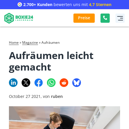
2.700+ Kunden
bewerten uns mit
4,7 Sternen
Preise
home
»
Magazine
»
Aufräumen
Aufräumen leicht
gemacht
October 27 2021, von
ruben