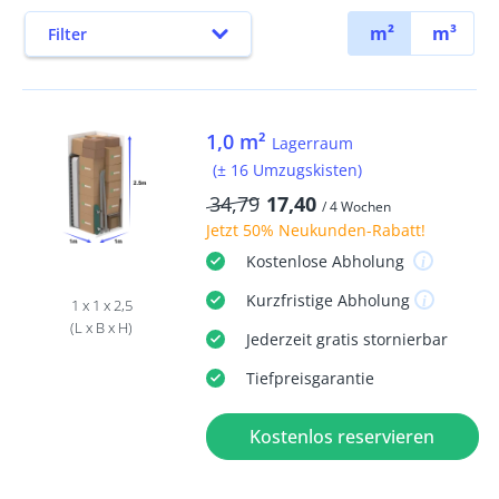
m²
m³
Filter
1,0 m²
Lagerraum
(± 16 Umzugskisten)
34,79
17,40
/ 4 Wochen
Jetzt
50% Neukunden-Rabatt
!
Kostenlose
Abholung
Kurzfristige
Abholung
1 x 1 x 2,5
(L x B x H)
Jederzeit
gratis
stornierbar
Tiefpreisgarantie
Kostenlos reservieren