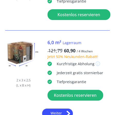
Tiefpreisgarantie
Kostenlos reservieren
6,0 m²
Lagerraum
121,79
60,90
/ 4 Wochen
Jetzt
50% Neukunden-Rabatt
!
Kurzfristige
Abholung
Jederzeit
gratis
stornierbar
2 x 3 x 2,5
Tiefpreisgarantie
(L x B x H)
Kostenlos reservieren
Weiter