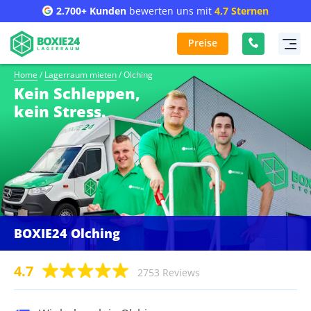
2.700+ Kunden
bewerten uns mit
4,7 Sternen
Preise
Home
/
Lagerraum mieten
/
Olching
Kein Schleppen,
kein Stress.
BOXIE24 Olching
4.7
2753 Reviews