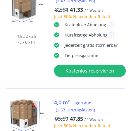
(± 47 Umzugskisten)
82,64
41,33
/ 4 Wochen
Jetzt
50% Neukunden-Rabatt
!
Kostenlose
Abholung
Kurzfristige
Abholung
1,5 x 2 x 2,5
(L x B x H)
Jederzeit
gratis
stornierbar
Tiefpreisgarantie
Kostenlos reservieren
4,0 m²
Lagerraum
(± 63 Umzugskisten)
95,69
47,85
/ 4 Wochen
Jetzt
50% Neukunden-Rabatt
!