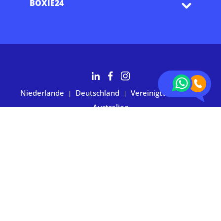
BOXIE24
Niederlande
Deutschland
Vereinigte Staaten
|
|
|
Australien
2.700+ Kunden bewerten uns mit 4,7 Sternen
Datenschutzerklärung
|
Allgemeine Geschäftsbedingungen
|