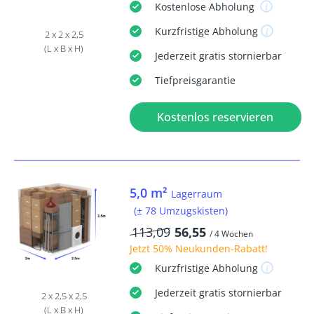
Kostenlose
Abholung
Kurzfristige
Abholung
2 x 2 x 2,5
(L x B x H)
Jederzeit
gratis
stornierbar
Tiefpreisgarantie
Kostenlos reservieren
5,0 m²
Lagerraum
(± 78 Umzugskisten)
113,09
56,55
/ 4 Wochen
Jetzt
50% Neukunden-Rabatt
!
Kurzfristige
Abholung
Jederzeit
gratis
stornierbar
2 x 2,5 x 2,5
(L x B x H)