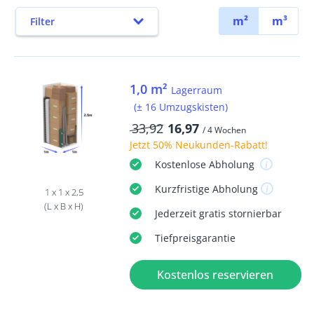
m²
m³
Filter
1,0 m²
Lagerraum
(± 16 Umzugskisten)
33,92
16,97
/ 4 Wochen
Jetzt
50% Neukunden-Rabatt
!
Kostenlose
Abholung
Kurzfristige
Abholung
1 x 1 x 2,5
(L x B x H)
Jederzeit
gratis
stornierbar
Tiefpreisgarantie
Kostenlos reservieren