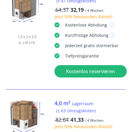
(± 47 Umzugskisten)
64,37
32,19
/ 4 Wochen
Jetzt
50% Neukunden-Rabatt
!
Kostenlose
Abholung
Kurzfristige
Abholung
1,5 x 2 x 2,5
(L x B x H)
Jederzeit
gratis
stornierbar
Tiefpreisgarantie
Kostenlos reservieren
4,0 m²
Lagerraum
(± 63 Umzugskisten)
82,64
41,33
/ 4 Wochen
Jetzt
50% Neukunden-Rabatt
!