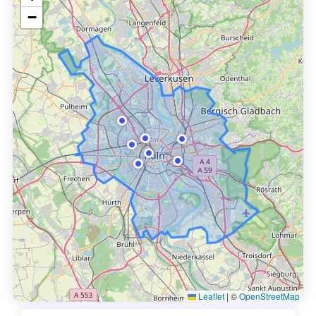
−
Leaflet
|
©
OpenStreetMap