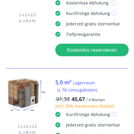
Kostenlose
Abholung
Kurzfristige
Abholung
2 x 2 x 2,5
(L x B x H)
Jederzeit
gratis
stornierbar
Tiefpreisgarantie
Kostenlos reservieren
5,0 m²
Lagerraum
(± 78 Umzugskisten)
91,34
45,67
/ 4 Wochen
Jetzt
50% Neukunden-Rabatt
!
Kurzfristige
Abholung
Jederzeit
gratis
stornierbar
2 x 2,5 x 2,5
(L x B x H)