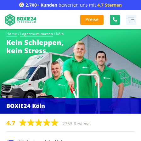
2.700+ Kunden
bewerten uns mit
4,7 Sternen
Preise
Home
/
Lagerraum mieten
/
Köln
Kein Schleppen,
kein Stress.
BOXIE24 Köln
4.7
2753 Reviews