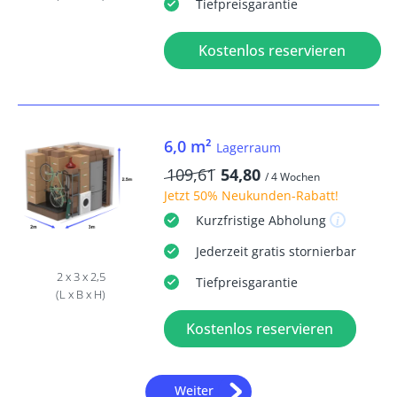
Tiefpreisgarantie
Kostenlos reservieren
6,0 m²
Lagerraum
109,61
54,80
/ 4 Wochen
Jetzt
50% Neukunden-Rabatt
!
Kurzfristige
Abholung
Jederzeit
gratis
stornierbar
2 x 3 x 2,5
Tiefpreisgarantie
(L x B x H)
Kostenlos reservieren
Weiter