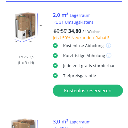
2,0 m²
Lagerraum
(± 31 Umzugskisten)
69,59
34,80
/ 4 Wochen
Jetzt
50% Neukunden-Rabatt
!
Kostenlose
Abholung
Kurzfristige
Abholung
1 x 2 x 2,5
(L x B x H)
Jederzeit
gratis
stornierbar
Tiefpreisgarantie
Kostenlos reservieren
3,0 m²
Lagerraum