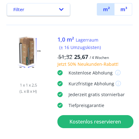
m²
m³
Filter
1,0 m²
Lagerraum
(± 16 Umzugskisten)
51,32
25,67
/ 4 Wochen
Jetzt
50% Neukunden-Rabatt
!
Kostenlose
Abholung
Kurzfristige
Abholung
1 x 1 x 2,5
(L x B x H)
Jederzeit
gratis
stornierbar
Tiefpreisgarantie
Kostenlos reservieren