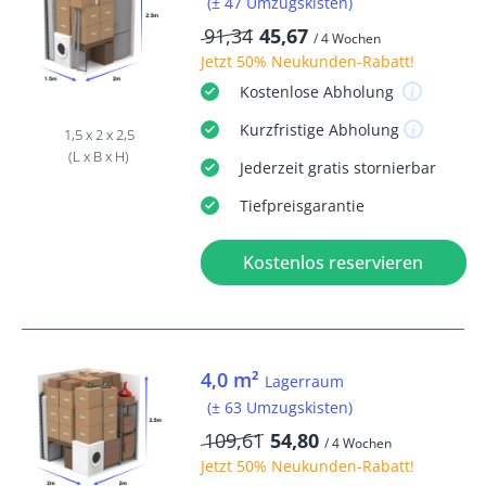
(± 47 Umzugskisten)
91,34
45,67
/ 4 Wochen
Jetzt
50% Neukunden-Rabatt
!
Kostenlose
Abholung
Kurzfristige
Abholung
1,5 x 2 x 2,5
(L x B x H)
Jederzeit
gratis
stornierbar
Tiefpreisgarantie
Kostenlos reservieren
4,0 m²
Lagerraum
(± 63 Umzugskisten)
109,61
54,80
/ 4 Wochen
Jetzt
50% Neukunden-Rabatt
!