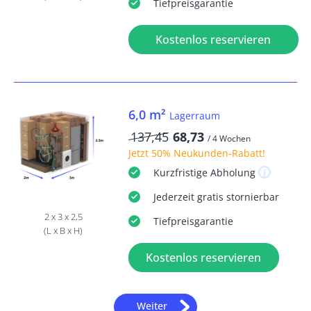
Tiefpreisgarantie
Kostenlos reservieren
6,0 m²
Lagerraum
137,45
68,73
/ 4 Wochen
Jetzt
50% Neukunden-Rabatt
!
Kurzfristige
Abholung
Jederzeit
gratis
stornierbar
2 x 3 x 2,5
Tiefpreisgarantie
(L x B x H)
Kostenlos reservieren
Weiter