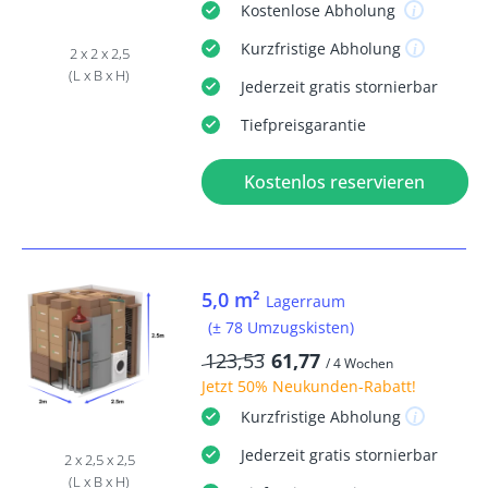
Kostenlose
Abholung
Kurzfristige
Abholung
2 x 2 x 2,5
(L x B x H)
Jederzeit
gratis
stornierbar
Tiefpreisgarantie
Kostenlos reservieren
5,0 m²
Lagerraum
(± 78 Umzugskisten)
123,53
61,77
/ 4 Wochen
Jetzt
50% Neukunden-Rabatt
!
Kurzfristige
Abholung
Jederzeit
gratis
stornierbar
2 x 2,5 x 2,5
(L x B x H)