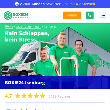
2.700+ Kunden
bewerten uns mit
4,7 Sternen
Preise
Home
/
Lagerraum mieten
/
Isenburg
Kein Schleppen,
kein Stress.
BOXIE24 Isenburg
4.7
2753 Reviews