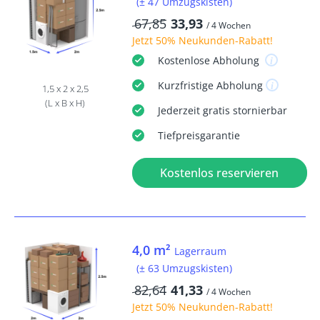
(± 47 Umzugskisten)
67,85
33,93
/ 4 Wochen
Jetzt
50% Neukunden-Rabatt
!
Kostenlose
Abholung
Kurzfristige
Abholung
1,5 x 2 x 2,5
(L x B x H)
Jederzeit
gratis
stornierbar
Tiefpreisgarantie
Kostenlos reservieren
4,0 m²
Lagerraum
(± 63 Umzugskisten)
82,64
41,33
/ 4 Wochen
Jetzt
50% Neukunden-Rabatt
!