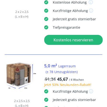
Kostenlose
Abholung
Kurzfristige
Abholung
2 x 2 x 2,5
(L x B x H)
Jederzeit
gratis
stornierbar
Tiefpreisgarantie
Kostenlos reservieren
5,0 m²
Lagerraum
(± 78 Umzugskisten)
91,34
45,67
/ 4 Wochen
Jetzt
50% Neukunden-Rabatt
!
Kurzfristige
Abholung
Jederzeit
gratis
stornierbar
2 x 2,5 x 2,5
(L x B x H)