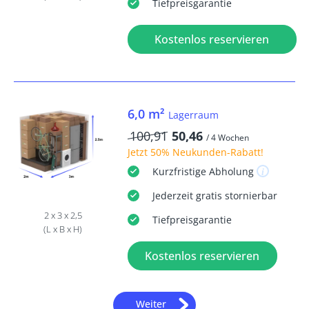
Tiefpreisgarantie
Kostenlos reservieren
6,0 m²
Lagerraum
100,91
50,46
/ 4 Wochen
Jetzt
50% Neukunden-Rabatt
!
Kurzfristige
Abholung
Jederzeit
gratis
stornierbar
2 x 3 x 2,5
Tiefpreisgarantie
(L x B x H)
Kostenlos reservieren
Weiter