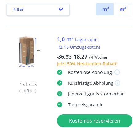
m²
m³
Filter
1,0 m²
Lagerraum
(± 16 Umzugskisten)
36,53
18,27
/ 4 Wochen
Jetzt
50% Neukunden-Rabatt
!
Kostenlose
Abholung
Kurzfristige
Abholung
1 x 1 x 2,5
(L x B x H)
Jederzeit
gratis
stornierbar
Tiefpreisgarantie
Kostenlos reservieren