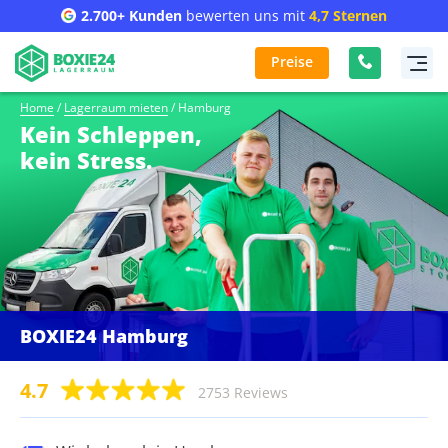
2.700+ Kunden
bewerten uns mit
4,7 Sternen
Preise
Home
/
Lagerraum mieten
/
Hamburg
Kein Schleppen,
kein Stress.
BOXIE24 Hamburg
4.7
2753 Reviews