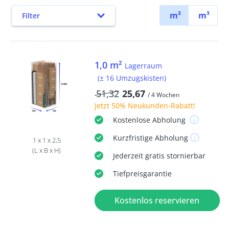
m²
m³
Filter
1,0 m²
Lagerraum
(± 16 Umzugskisten)
51,32
25,67
/ 4 Wochen
Jetzt
50% Neukunden-Rabatt
!
Kostenlose
Abholung
Kurzfristige
Abholung
1 x 1 x 2,5
(L x B x H)
Jederzeit
gratis
stornierbar
Tiefpreisgarantie
Kostenlos reservieren