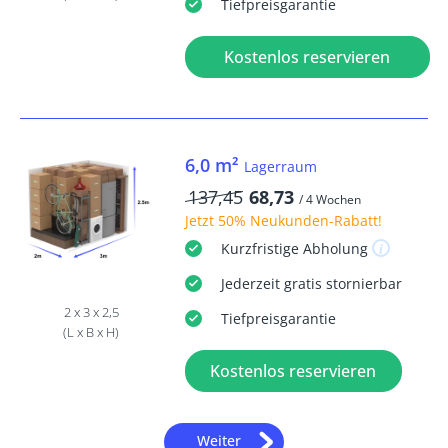
Tiefpreisgarantie
Kostenlos reservieren
6,0 m²
Lagerraum
137,45
68,73
/ 4 Wochen
Jetzt
50% Neukunden-Rabatt
!
Kurzfristige
Abholung
Jederzeit
gratis
stornierbar
2 x 3 x 2,5
Tiefpreisgarantie
(L x B x H)
Kostenlos reservieren
Weiter