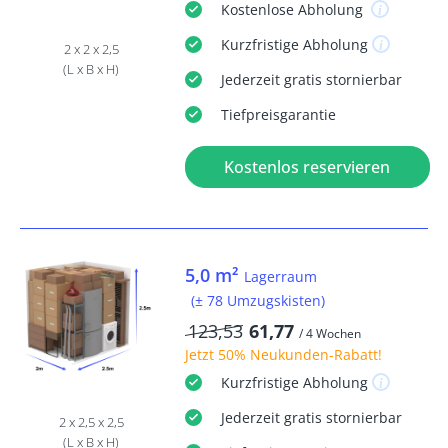
Kostenlose
Abholung
Kurzfristige
Abholung
2 x 2 x 2,5
(L x B x H)
Jederzeit
gratis
stornierbar
Tiefpreisgarantie
Kostenlos reservieren
5,0 m²
Lagerraum
(± 78 Umzugskisten)
123,53
61,77
/ 4 Wochen
Jetzt
50% Neukunden-Rabatt
!
Kurzfristige
Abholung
Jederzeit
gratis
stornierbar
2 x 2,5 x 2,5
(L x B x H)