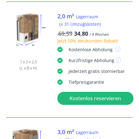
2,0 m²
Lagerraum
(± 31 Umzugskisten)
69,59
34,80
/ 4 Wochen
Jetzt
50% Neukunden-Rabatt
!
Kostenlose
Abholung
Kurzfristige
Abholung
1 x 2 x 2,5
(L x B x H)
Jederzeit
gratis
stornierbar
Tiefpreisgarantie
Kostenlos reservieren
3,0 m²
Lagerraum