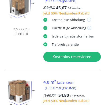
(± 47 Umzugskisten)
91,34
45,67
/ 4 Wochen
Jetzt
50% Neukunden-Rabatt
!
Kostenlose
Abholung
Kurzfristige
Abholung
1,5 x 2 x 2,5
(L x B x H)
Jederzeit
gratis
stornierbar
Tiefpreisgarantie
Kostenlos reservieren
4,0 m²
Lagerraum
(± 63 Umzugskisten)
109,61
54,80
/ 4 Wochen
Jetzt
50% Neukunden-Rabatt
!