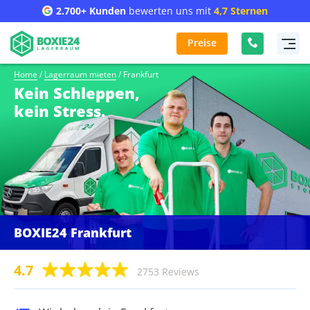
2.700+ Kunden
bewerten uns mit
4,7 Sternen
Preise
Home
/
Lagerraum mieten
/
Frankfurt
Kein Schleppen,
kein Stress.
BOXIE24 Frankfurt
4.7
2753 Reviews