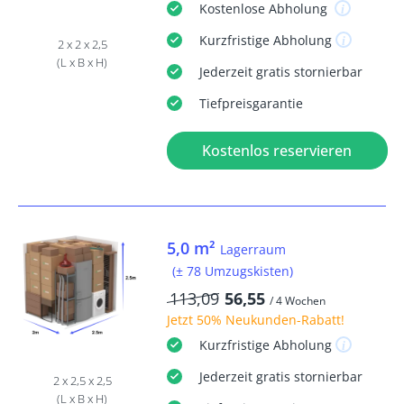
Kostenlose
Abholung
Kurzfristige
Abholung
2 x 2 x 2,5
(L x B x H)
Jederzeit
gratis
stornierbar
Tiefpreisgarantie
Kostenlos reservieren
5,0 m²
Lagerraum
(± 78 Umzugskisten)
113,09
56,55
/ 4 Wochen
Jetzt
50% Neukunden-Rabatt
!
Kurzfristige
Abholung
Jederzeit
gratis
stornierbar
2 x 2,5 x 2,5
(L x B x H)