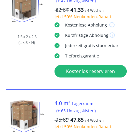
(± 47 Umzugskisten)
82,64
41,33
/ 4 Wochen
Jetzt
50% Neukunden-Rabatt
!
Kostenlose
Abholung
Kurzfristige
Abholung
1,5 x 2 x 2,5
(L x B x H)
Jederzeit
gratis
stornierbar
Tiefpreisgarantie
Kostenlos reservieren
4,0 m²
Lagerraum
(± 63 Umzugskisten)
95,69
47,85
/ 4 Wochen
Jetzt
50% Neukunden-Rabatt
!