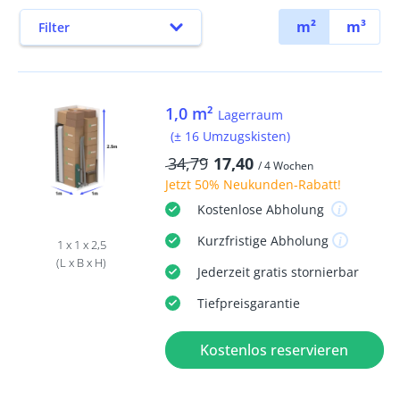
m²
m³
Filter
1,0 m²
Lagerraum
(± 16 Umzugskisten)
34,79
17,40
/ 4 Wochen
Jetzt
50% Neukunden-Rabatt
!
Kostenlose
Abholung
Kurzfristige
Abholung
1 x 1 x 2,5
(L x B x H)
Jederzeit
gratis
stornierbar
Tiefpreisgarantie
Kostenlos reservieren