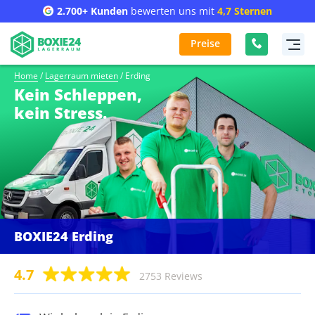
2.700+ Kunden
bewerten uns mit
4,7 Sternen
Preise
Home
/
Lagerraum mieten
/
Erding
Kein Schleppen,
kein Stress.
BOXIE24 Erding
4.7
2753 Reviews