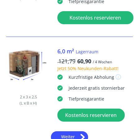
Tiefpreisgarantie
Kostenlos reservieren
6,0 m²
Lagerraum
121,79
60,90
/ 4 Wochen
Jetzt
50% Neukunden-Rabatt
!
Kurzfristige
Abholung
Jederzeit
gratis
stornierbar
2 x 3 x 2,5
Tiefpreisgarantie
(L x B x H)
Kostenlos reservieren
Weiter