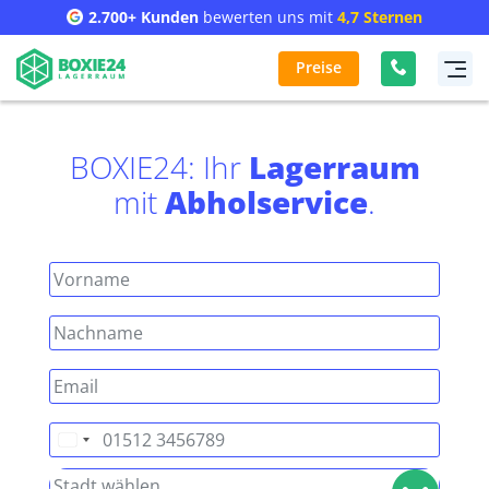
2.700+ Kunden
bewerten uns mit
4,7 Sternen
Preise
BOXIE24: Ihr
Lagerraum
mit
Abholservice
.
Deutschland
+49