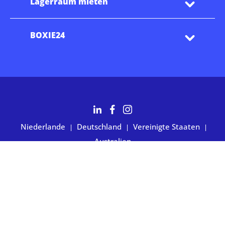
Lagerraum mieten
BOXIE24
Niederlande
Deutschland
Vereinigte Staaten
|
|
|
Australien
2.700+ Kunden bewerten uns mit 4,7 Sternen