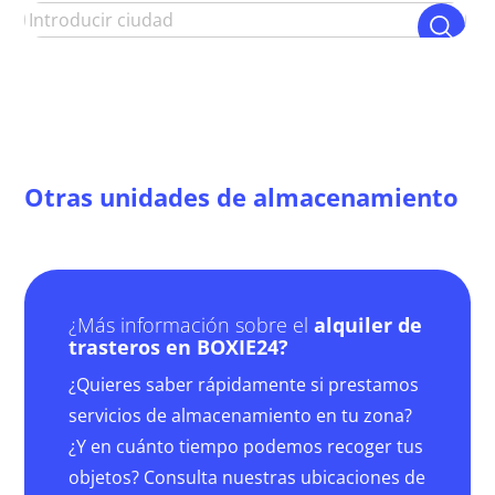
Otras unidades de almacenamiento
¿Más información sobre el
alquiler de
trasteros en BOXIE24?
¿Quieres saber rápidamente si prestamos
servicios de almacenamiento en tu zona?
¿Y en cuánto tiempo podemos recoger tus
objetos? Consulta nuestras ubicaciones de