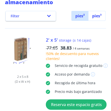
almacenamiento
pies²
pies³
Filter
2' x 5'
storage
(± 14 cajas)
77.65
38.83
/ 4 semanas
!50% de descuento
para nuevos
clientes!
Servicio de recogida
gratuito
Acceso
por demanda
2 x 5 x 8
(D x W x H)
Recogida
de última hora
Precio más bajo garantizado
Reserva este espacio gratis