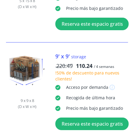
5 x 15 x 8
(D x W x H)
Precio más bajo garantizado
Reserva este espacio gratis
9' x 9'
storage
220.49
110.24
/ 4 semanas
!50% de descuento
para nuevos
clientes!
Acceso
por demanda
Recogida
de última hora
9 x 9 x 8
(D x W x H)
Precio más bajo garantizado
Reserva este espacio gratis