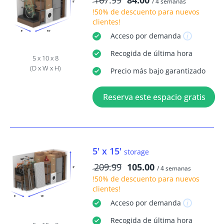
167.99
84.00
/ 4 semanas
!50% de descuento
para nuevos
clientes!
Acceso
por demanda
Recogida
de última hora
5 x 10 x 8
(D x W x H)
Precio más bajo garantizado
Reserva este espacio gratis
5' x 15'
storage
209.99
105.00
/ 4 semanas
!50% de descuento
para nuevos
clientes!
Acceso
por demanda
Recogida
de última hora