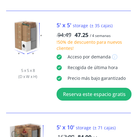
5' x 5'
storage
(± 35 cajas)
94.49
47.25
/ 4 semanas
!50% de descuento
para nuevos
clientes!
Acceso
por demanda
Recogida
de última hora
5 x 5 x 8
(D x W x H)
Precio más bajo garantizado
Reserva este espacio gratis
5' x 10'
storage
(± 71 cajas)