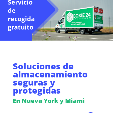
Servicio
de
recogida
gratuito
Soluciones de
almacenamiento
seguras y
protegidas
En Nueva York y Miami