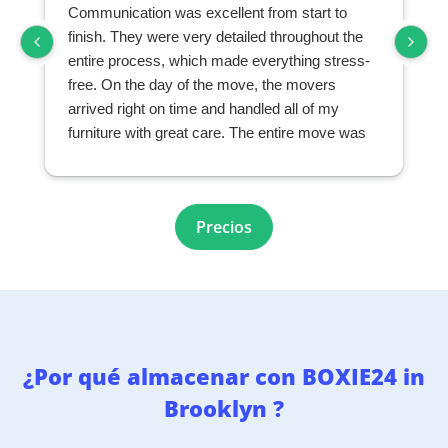
Communication was excellent from start to
finish. They were very detailed throughout the
entire process, which made everything stress-
free. On the day of the move, the movers
arrived right on time and handled all of my
furniture with great care. The entire move was
seamless and exceeded my expectations. I
highly recommend them to anyone looking for a
professional and reliable moving company.
r
Precios
¿Por qué almacenar con BOXIE24 in
Brooklyn ?