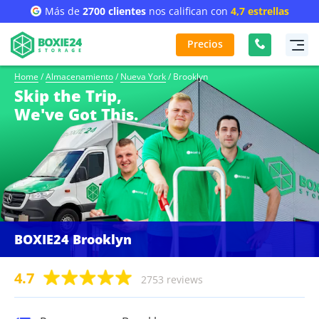
Más de
2700 clientes
nos califican con
4,7 estrellas
Precios
Home
/
Almacenamiento
/
Nueva York
/
Brooklyn
Skip the Trip,
We've Got This.
BOXIE24 Brooklyn
4.7
2753 reviews