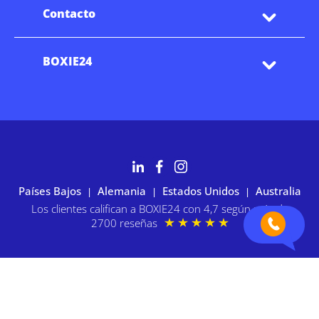
Contacto
BOXIE24
Países Bajos
Alemania
Estados Unidos
Australia
|
|
|
Los clientes califican a BOXIE24 con 4,7 según más de
2700 reseñas