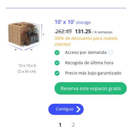
10' x 10'
storage
262.49
131.25
/ 4 semanas
!50% de descuento
para nuevos
clientes!
Acceso
por demanda
Recogida
de última hora
10 x 10 x 8
(D x W x H)
Precio más bajo garantizado
Reserva este espacio gratis
Contiguo
1
2