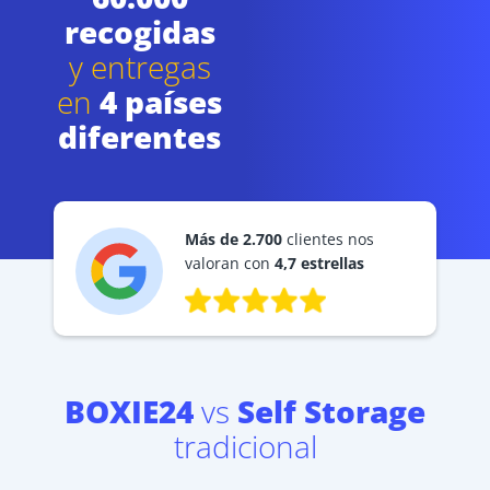
recogidas
y entregas
en
4 países
diferentes
Más de 2.700
clientes nos
valoran con
4,7 estrellas
BOXIE24
vs
Self Storage
tradicional