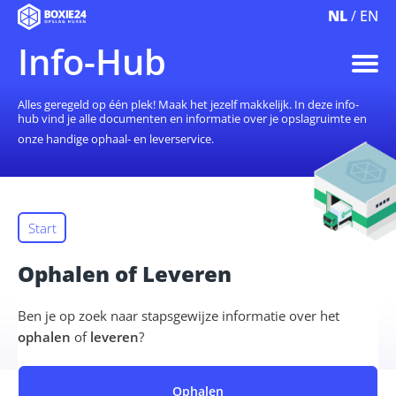
NL
/
EN
Info-Hub
Alles geregeld op één plek! Maak het jezelf makkelijk. In deze info-
hub vind je alle documenten en informatie over je opslagruimte en
onze handige ophaal- en leverservice.
Start
Ophalen
of
Leveren
Ben je op zoek naar stapsgewijze informatie over het
ophalen
of
leveren
?
Ophalen