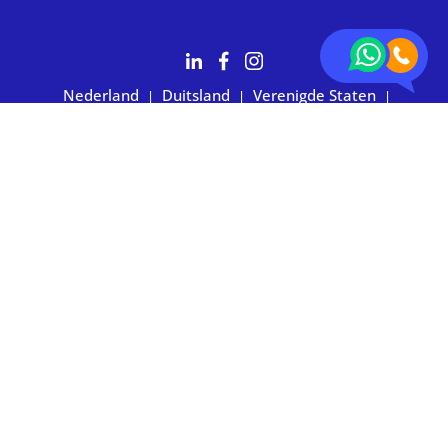
Nederland
Duitsland
Verenigde Staten
|
|
|
Australië
2.700+ klanten waarderen ons met 4,7 sterren
Privacy statement
|
Algemene voorwaarden
|
Imprint
|
Cookievoorkeuren
© 2026 BOXIE24. Alle rechten voorbehouden.