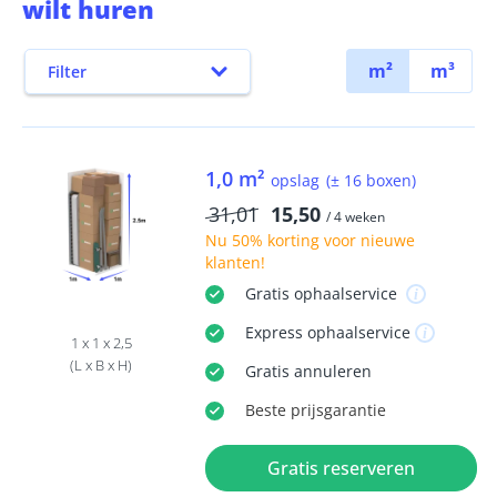
wilt huren
m²
m³
Filter
1,0 m²
opslag
(± 16 boxen)
31,01
15,50
/ 4 weken
Nu
50% korting
voor nieuwe
klanten!
Gratis
ophaalservice
Express
ophaalservice
1 x 1 x 2,5
(L x B x H)
Gratis
annuleren
Beste
prijsgarantie
Gratis reserveren