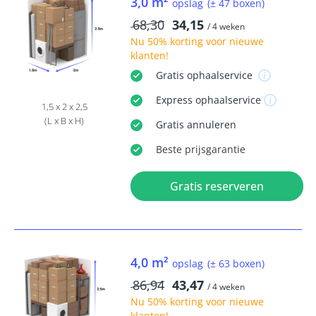
3,0 m²
opslag
(± 47 boxen)
68,30
34,15
/ 4 weken
Nu
50% korting
voor nieuwe
klanten!
Gratis
ophaalservice
Express
ophaalservice
1,5 x 2 x 2,5
(L x B x H)
Gratis
annuleren
Beste
prijsgarantie
Gratis reserveren
4,0 m²
opslag
(± 63 boxen)
86,94
43,47
/ 4 weken
Nu
50% korting
voor nieuwe
klanten!