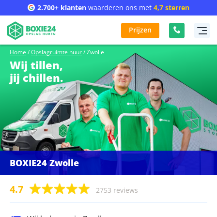
2.700+ klanten
waarderen ons met
4,7 sterren
Prijzen
Home
/
Opslagruimte huur
/
Zwolle
Wij tillen,
jij chillen.
BOXIE24 Zwolle
4.7
2753 reviews