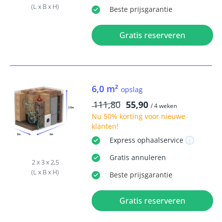
(L x B x H)
Beste
prijsgarantie
Gratis reserveren
6,0 m²
opslag
111,80
55,90
/ 4 weken
Nu
50% korting
voor nieuwe
klanten!
Express
ophaalservice
Gratis
annuleren
2 x 3 x 2,5
(L x B x H)
Beste
prijsgarantie
Gratis reserveren