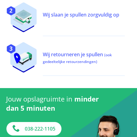
Wij slaan je spullen zorgvuldig op
Wij retourneren je spullen
(ook
gedeeltelijke retourzendingen)
Jouw opslagruimte in
minder
dan 5 minuten
038-222-1105