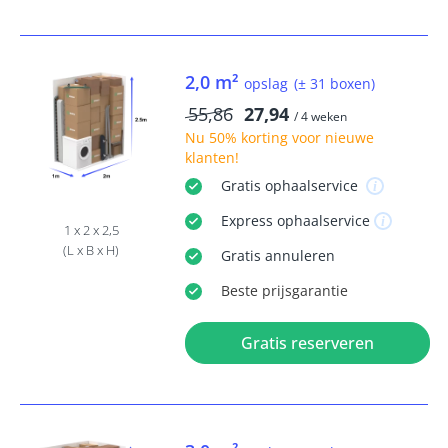
2,0 m²
opslag
(± 31 boxen)
55,86
27,94
/ 4 weken
Nu
50% korting
voor nieuwe
klanten!
Gratis
ophaalservice
Express
ophaalservice
1 x 2 x 2,5
(L x B x H)
Gratis
annuleren
Beste
prijsgarantie
Gratis reserveren