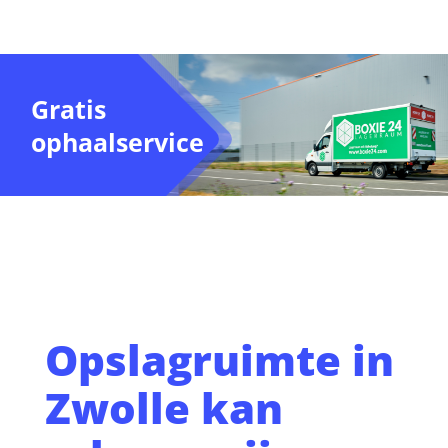
Gratis
ophaalservice
Opslagruimte in
Zwolle kan