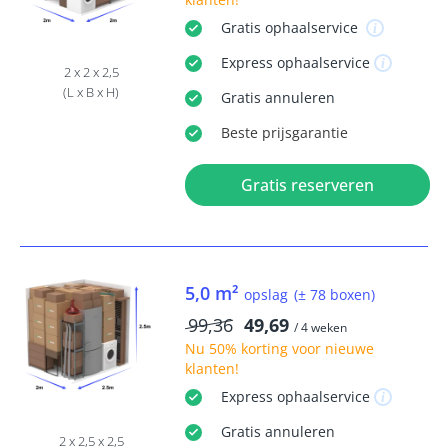
Gratis
ophaalservice
Express
ophaalservice
2 x 2 x 2,5
(L x B x H)
Gratis
annuleren
Beste
prijsgarantie
Gratis reserveren
5,0 m²
opslag
(± 78 boxen)
99,36
49,69
/ 4 weken
Nu
50% korting
voor nieuwe
klanten!
Express
ophaalservice
Gratis
annuleren
2 x 2,5 x 2,5