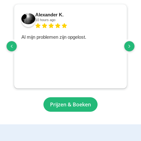
Alexander K.
10 hours ago
Al mijn problemen zijn opgelost.
o
Prijzen & Boeken